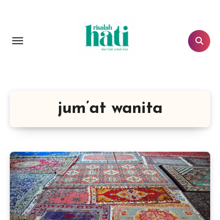
Lewati
ke
konten
jum’at wanita