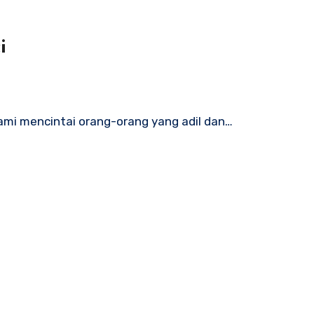
i
وَنُحِبُّ أَهْلَ الْعَدْلِ وَاْلأَمَانَةِ وَنَبْغُضُ أَهْلَ الْجَوْرِ وْالْخِيَ) Kami mencintai orang-orang yang adil dan…