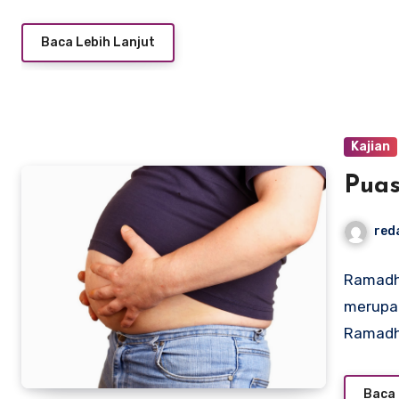
Baca Lebih Lanjut
Kajian
Puas
red
Ramadha
merupa
Ramadh
Baca 