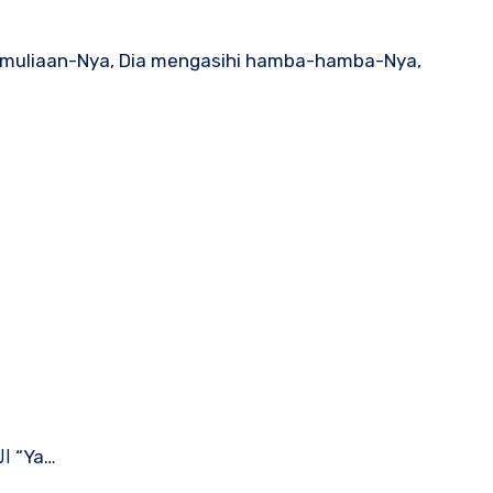
kemuliaan-Nya, Dia mengasihi hamba-hamba-Nya,
اللهمَّ إِنِّي أَعُوذُ بِكَ أَنْ أُشْرِكَ بِكَ وَأَنَا أَعْلَمُ ، وَأَسْتَغْفِرُكَ لِمَا لاَ أَعْلَمُ “Ya…