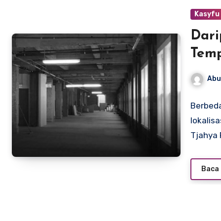
Kasyfu
Dari
Temp
Tem
Abu
Berbed
lokalis
Tjahya 
Baca 