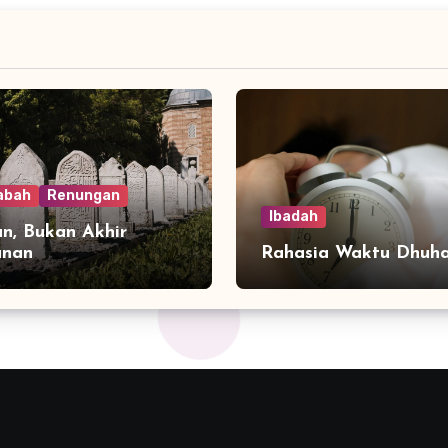
abah
Renungan
Ibadah
n, Bukan Akhir
anan
Rahasia Waktu Dhuh