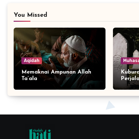
You Missed
Aqidah
Muhas
Memaknai Ampunan Allah
Kubura
Ta’ala
Perjal