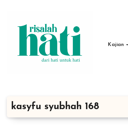
Lewati
ke
konten
Kajian
kasyfu syubhah 168