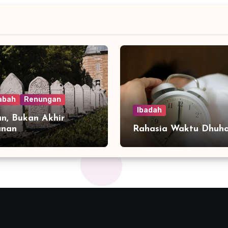
abah
Renungan
Ibadah
n, Bukan Akhir
anan
Rahasia Waktu Dhuh