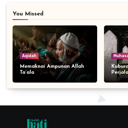
You Missed
Aqidah
Muhas
Memaknai Ampunan Allah
Kubura
Ta’ala
Perjal