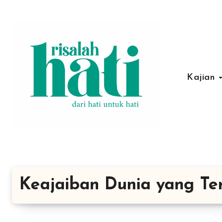
Lewati
ke
konten
Kajian
Keajaiban Dunia yang Te