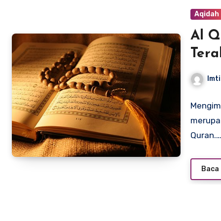
Aqidah
Al Q
Tera
Imti
Mengima
merupak
Quran.
Baca 