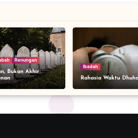
abah
Renungan
Ibadah
n, Bukan Akhir
anan
Rahasia Waktu Dhuh