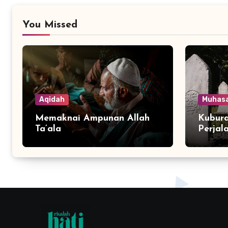
You Missed
Aqidah
Muhas
Memaknai Ampunan Allah
Kubura
Ta’ala
Perjal