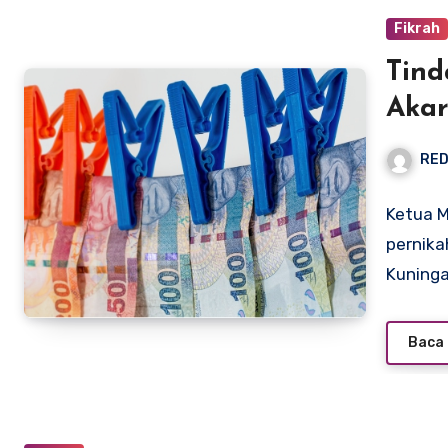
Fikrah
Tind
Aka
RED
Ketua M
pernika
Kuning
Baca 