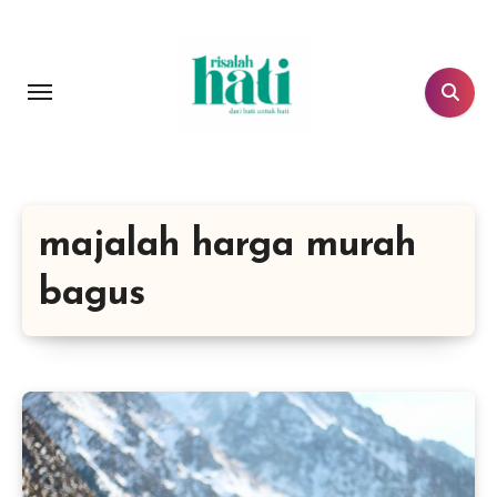
Lewati
ke
konten
majalah harga murah
bagus