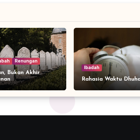
abah
Renungan
Ibadah
n, Bukan Akhir
anan
Rahasia Waktu Dhuh