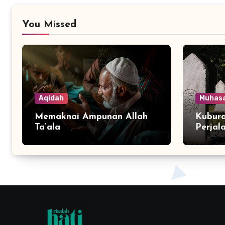
You Missed
Aqidah
Muhas
Memaknai Ampunan Allah
Kubura
Ta’ala
Perjal