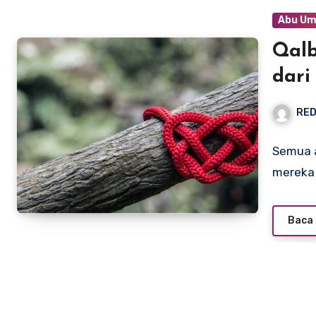
Abu Um
Qalb
dari
RED
Semua a
mereka 
Baca 