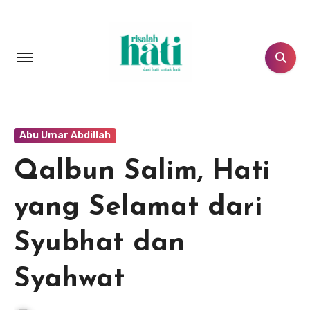
Lewati
ke
konten
Abu Umar Abdillah
Qalbun Salim, Hati
yang Selamat dari
Syubhat dan
Syahwat