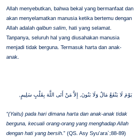
Allah menyebutkan, bahwa bekal yang bermanfaat dan
akan menyelamatkan manusia ketika bertemu dengan
Allah adalah
qalbun salim
, hati yang selamat.
Tanpanya, seluruh hal yang diusahakan manusia
menjadi tidak berguna. Termasuk harta dan anak-
anak.
,يَوْمَ لَا يَنْفَعُ مَالٌ وَلَا بَنُونَ, إِلاَّ مَنْ أَتَى اللَّهَ بِقَلْبٍ سَلِيمٍ
“(Yaitu) pada hari dimana harta dan anak-anak tidak
berguna,
kecuali orang-orang yang menghadap Allah
dengan hati yang bersih
.” (QS. Asy Syu’ara`;88-89)