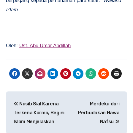
berpegang kepada pemahaman para salaf.”
Wallahu
a’lam
.
Oleh:
Ust. Abu Umar Abdillah
Navigasi
Nasib Sial Karena
Merdeka dari
pos
Terkena Karma, Begini
Perbudakan Hawa
Islam Menjelaskan
Nafsu