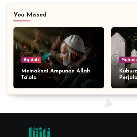
You Missed
Aqidah
Muhas
Memaknai Ampunan Allah
Kubura
Ta’ala
Perjal