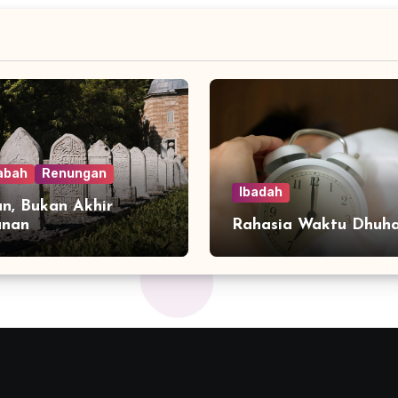
abah
Renungan
Ibadah
n, Bukan Akhir
anan
Rahasia Waktu Dhuh