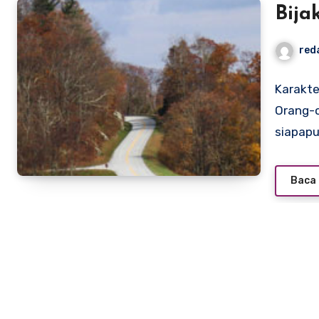
Bija
red
Karakte
Orang-o
siapap
Baca 