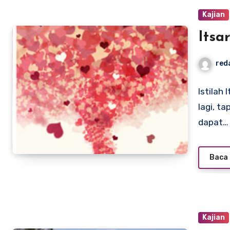
Kajian
Itsa
red
Istilah
lagi, t
dapat…
Baca 
Kajian