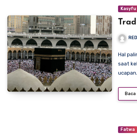
Kasyfu
Trad
RED
Hal pal
saat ke
ucapan
Baca 
Fatwa