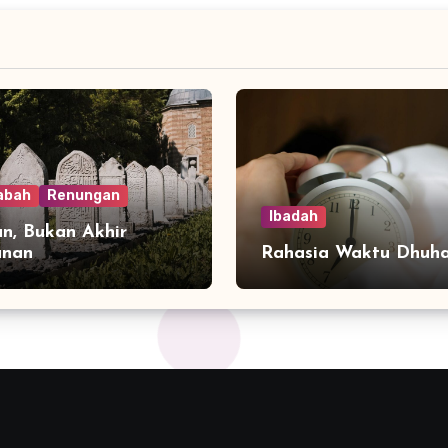
abah
Renungan
Ibadah
n, Bukan Akhir
anan
Rahasia Waktu Dhuh