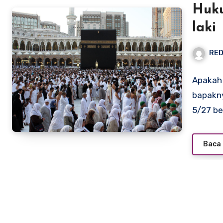
Huku
laki
RED
Apakah 
bapakny
5/27 be
Baca 