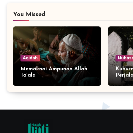
You Missed
Aqidah
Muhas
Memaknai Ampunan Allah
Kubura
Ta’ala
Perjal