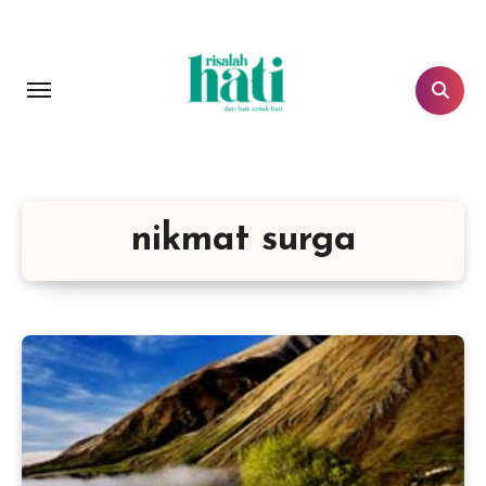
Lewati
ke
konten
nikmat surga