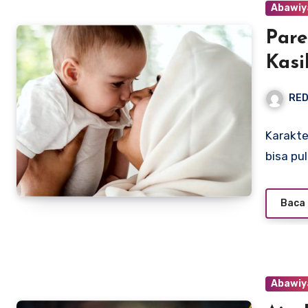
Abawiy
Pare
Kasi
RED
Karakter
bisa pu
Baca 
Abawiy