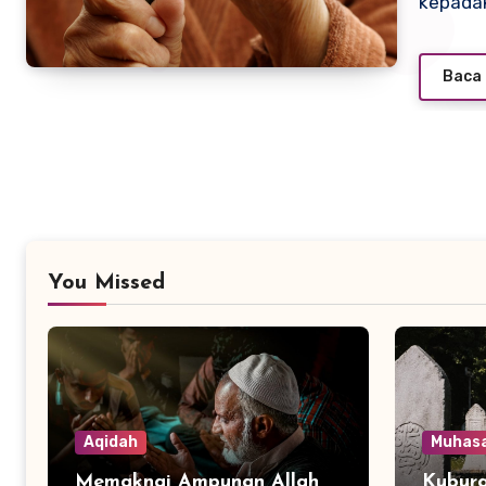
kepadak
Baca 
You Missed
Aqidah
Muhas
Memaknai Ampunan Allah
Kubura