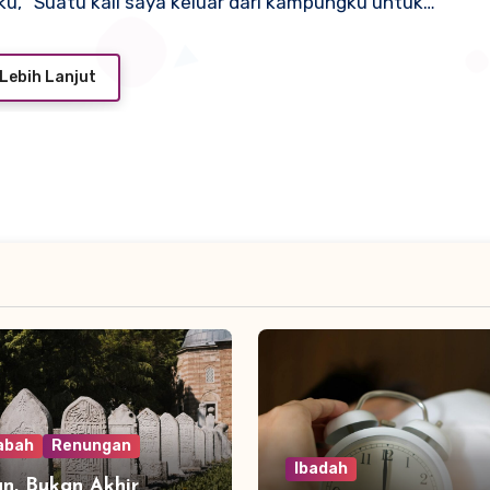
u, “Suatu kali saya keluar dari kampungku untuk…
Lebih Lanjut
abah
Renungan
Ibadah
n, Bukan Akhir