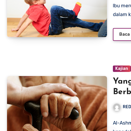
Ibu mer
dalam k
Baca 
Kajian
Yang
Berb
RED
Al-Ashm