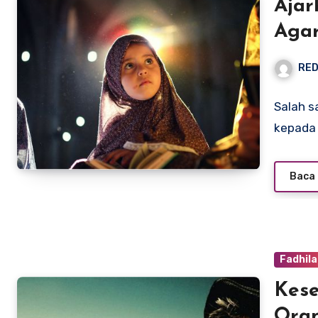
Aja
Agar
RED
Salah s
kepada 
Baca 
Fadhil
Kes
Ora