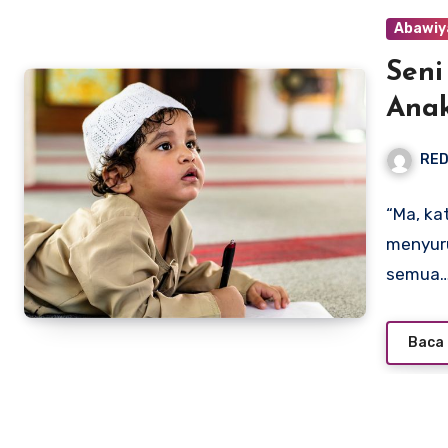
Abawiy
Seni
Ana
RED
“Ma, ka
menyur
semua
Baca 