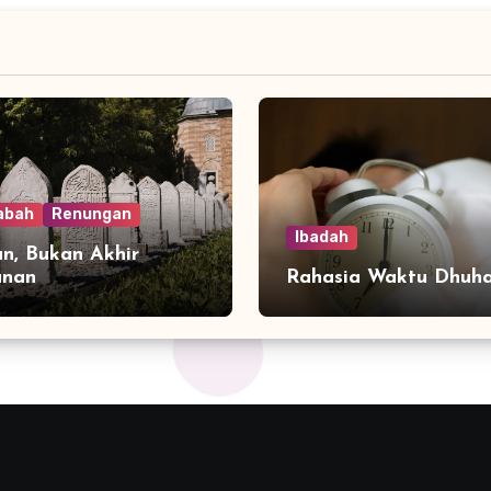
abah
Renungan
Ibadah
n, Bukan Akhir
anan
Rahasia Waktu Dhuh