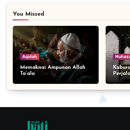
You Missed
Aqidah
Muhas
Memaknai Ampunan Allah
Kubura
Ta’ala
Perjal