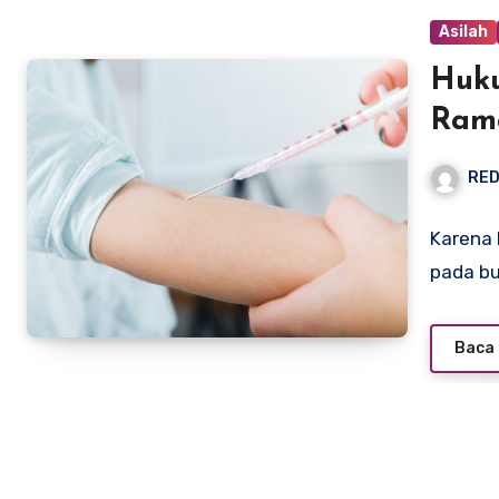
Asilah
Huku
Ram
RED
Karena 
pada b
Baca 