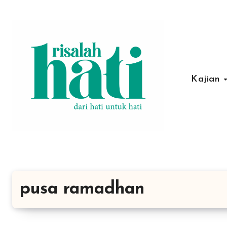
Lewati
ke
konten
Kajian
pusa ramadhan