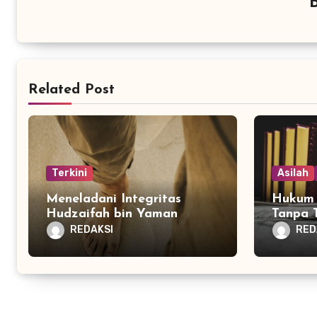
Related Post
Terkini
Asilah
Meneladani Integritas
Hukum 
Hudzaifah bin Yaman
Tanpa 
REDAKSI
RED