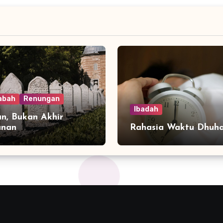
abah
Renungan
Ibadah
n, Bukan Akhir
anan
Rahasia Waktu Dhuh