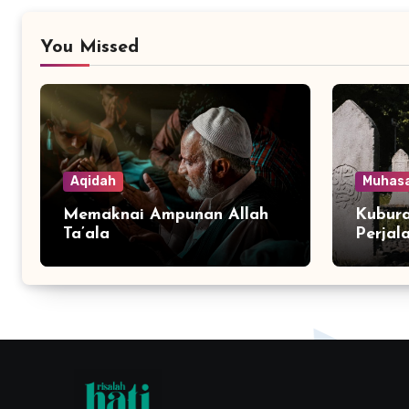
You Missed
Aqidah
Muhas
Memaknai Ampunan Allah
Kubura
Ta’ala
Perjal