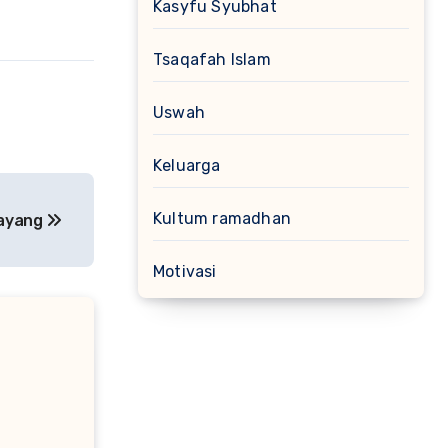
Kasyfu Syubhat
Tsaqafah Islam
Uswah
Keluarga
Kultum ramadhan
layang
Motivasi