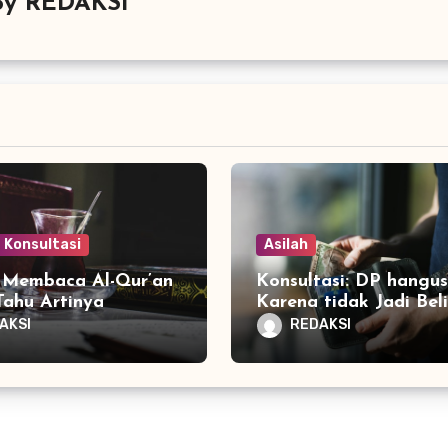
By
REDAKSI
Konsultasi
Asilah
Membaca Al-Qur’an
Konsultasi: DP hangus
Tahu Artinya
Karena tidak Jadi Beli
AKSI
REDAKSI