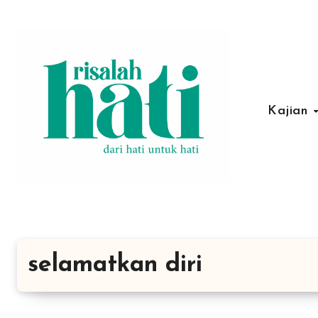
Lewati
ke
konten
Kajian
selamatkan diri