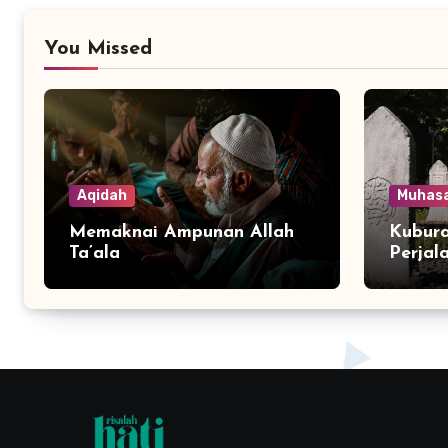
You Missed
Aqidah
Muhas
Memaknai Ampunan Allah
Kubura
Ta’ala
Perjal