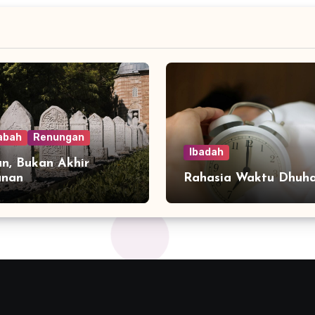
abah
Renungan
Ibadah
n, Bukan Akhir
anan
Rahasia Waktu Dhuh