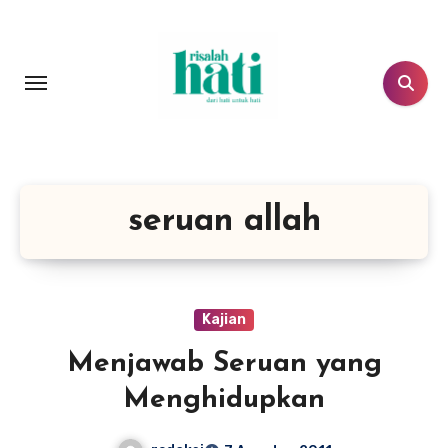
Lewati
ke
konten
seruan allah
Kajian
Menjawab Seruan yang
Menghidupkan