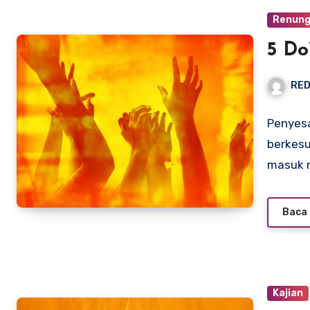
Renun
5 Do
RED
Penyes
berkesu
masuk 
Baca 
Kajian