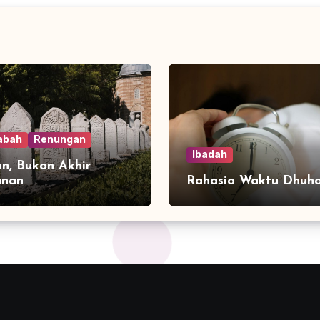
abah
Renungan
Ibadah
n, Bukan Akhir
anan
Rahasia Waktu Dhuh