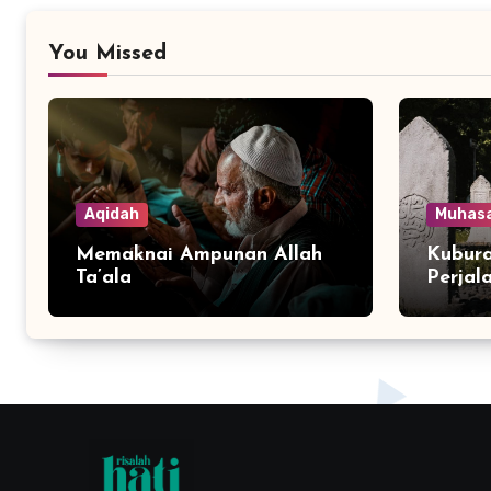
You Missed
Aqidah
Muhas
Memaknai Ampunan Allah
Kubura
Ta’ala
Perjal