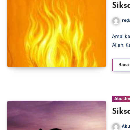
Siks
red
Amal ke
Allah. 
Baca 
Abu Um
Siks
Abu