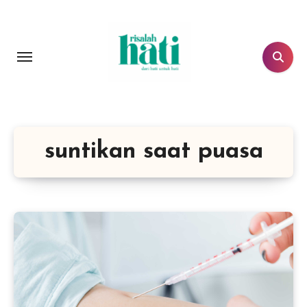
Lewati
ke
konten
suntikan saat puasa