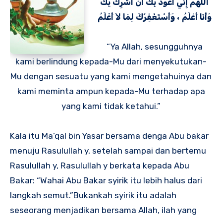
اللهمَّ إِنِّي أَعُوذُ بِكَ أَنْ أُشْرِكَ بِكَ
وَأَنَا أَعْلَمُ ، وَأَسْتَغْفِرُكَ لِمَا لاَ أَعْلَمُ
“Ya Allah, sesungguhnya
kami berlindung kepada-Mu dari menyekutukan-
Mu dengan sesuatu yang kami mengetahuinya dan
kami meminta ampun kepada-Mu terhadap apa
yang kami tidak ketahui.”
Kala itu Ma’qal bin Yasar bersama denga Abu bakar
menuju Rasulullah y, setelah sampai dan bertemu
Rasulullah y, Rasulullah y berkata kepada Abu
Bakar: “Wahai Abu Bakar syirik itu lebih halus dari
langkah semut.”Bukankah syirik itu adalah
seseorang menjadikan bersama Allah, ilah yang