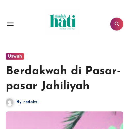
Lewati
ke
konten
Uswah
Berdakwah di Pasar-
pasar Jahiliyah
By
redaksi