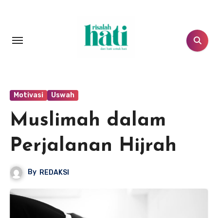
Lewati
ke
konten
Motivasi
Uswah
Muslimah dalam
Perjalanan Hijrah
By
REDAKSI