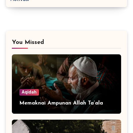
You Missed
Aqidah
Memaknai Ampunan Allah Ta’ala