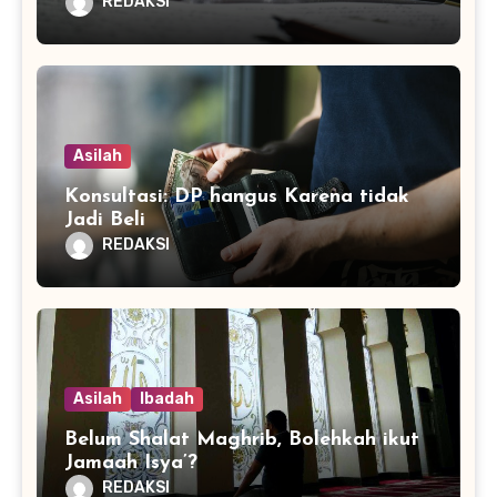
REDAKSI
Asilah
Konsultasi: DP hangus Karena tidak
Jadi Beli
REDAKSI
Asilah
Ibadah
Belum Shalat Maghrib, Bolehkah ikut
Jamaah Isya’?
REDAKSI