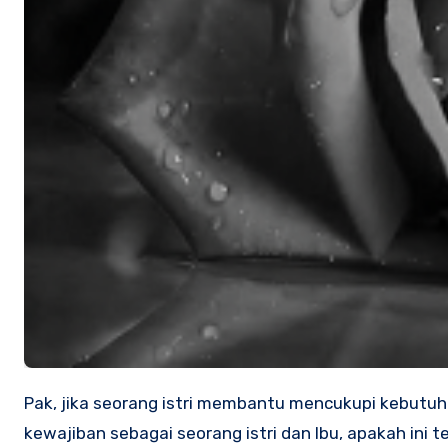
Pak, jika seorang istri membantu mencukupi kebutuhan rumah tangganya dengan cara yang syar’i dan tidak melalaikan
kewajiban sebagai seorang istri dan Ibu, apakah ini 