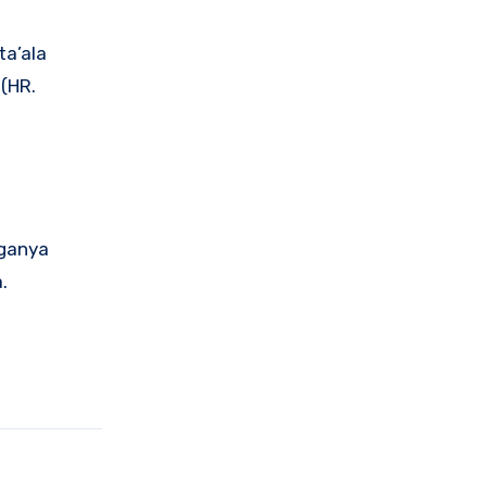
a’ala
(HR.
rganya
.