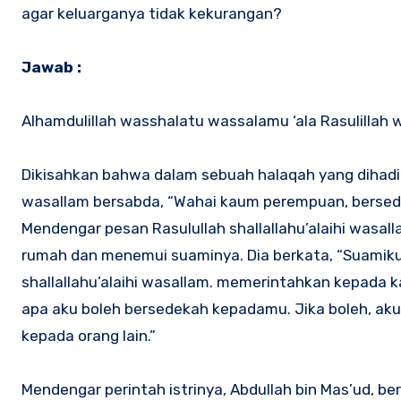
agar keluarganya tidak kekurangan?
Jawab :
Alhamdulillah wasshalatu wassalamu ‘ala Rasulillah wa
Dikisahkan bahwa dalam sebuah halaqah yang dihadiri
wasallam bersabda, “Wahai kaum perempuan, bersedek
Mendengar pesan Rasulullah shallallahu’alaihi wasalla
rumah dan menemui suaminya. Dia berkata, “Suamiku,
shallallahu’alaihi wasallam. memerintahkan kepada k
apa aku boleh bersedekah kepadamu. Jika boleh, ak
kepada orang lain.”
Mendengar perintah istrinya, Abdullah bin Mas’ud, be