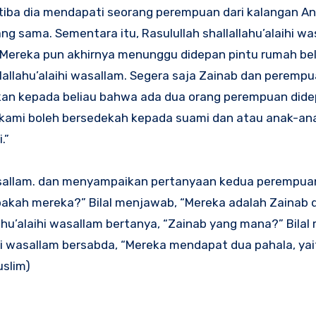
a-tiba dia mendapati seorang perempuan dari kalangan A
ng sama. Sementara itu, Rasulullah shallallahu’alaihi wa
 Mereka pun akhirnya menunggu didepan pintu rumah bel
llallahu’alaihi wasallam. Segera saja Zainab dan peremp
ahukan kepada beliau bahwa ada dua orang perempuan did
h kami boleh bersedekah kepada suami dan atau anak-an
.”
 wasallam. dan menyampaikan pertanyaan kedua perempuan
Siapakah mereka?” Bilal menjawab, “Mereka adalah Zainab
lahu’alaihi wasallam bertanya, “Zainab yang mana?” Bila
laihi wasallam bersabda, “Mereka mendapat dua pahala, ya
uslim)