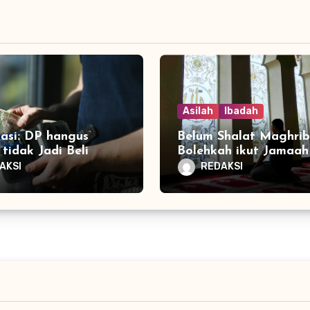
Asilah
Ibadah
tasi: DP hangus
Belum Shalat Maghrib
tidak Jadi Beli
Bolehkah ikut Jamaah 
AKSI
REDAKSI