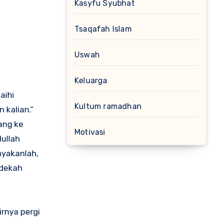
Kasyfu Syubhat
Tsaqafah Islam
Uswah
Keluarga
aihi
Kultum ramadhan
 kalian.”
ang ke
Motivasi
ullah
nyakanlah,
edekah
irnya pergi