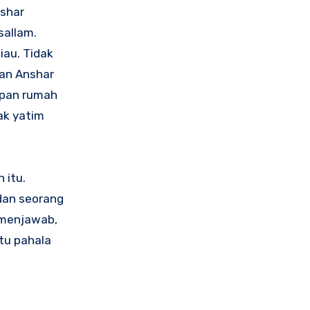
nshar
sallam.
iau. Tidak
uan Anshar
epan rumah
ak yatim
 itu.
 dan seorang
l menjawab,
itu pahala