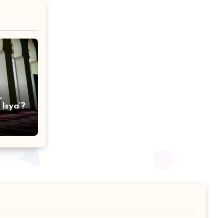
,
Isya’?