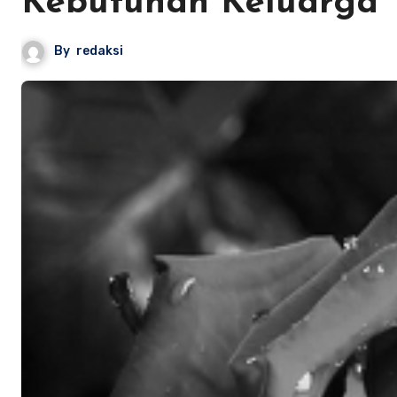
Kebutuhan Keluarga
By
redaksi