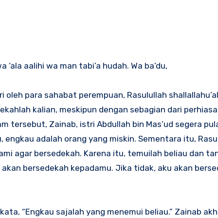
 ‘ala aalihi wa man tabi’a hudah. Wa ba’du,
 oleh para sahabat perempuan, Rasulullah shallallahu’al
ahlah kalian, meskipun dengan sebagian dari perhiasan
m tersebut, Zainab, istri Abdullah bin Mas’ud segera pul
 engkau adalah orang yang miskin. Sementara itu, Rasul
ami agar bersedekah. Karena itu, temuilah beliau dan ta
u akan bersedekah kepadamu. Jika tidak, aku akan bers
rkata, “Engkau sajalah yang menemui beliau.” Zainab akh