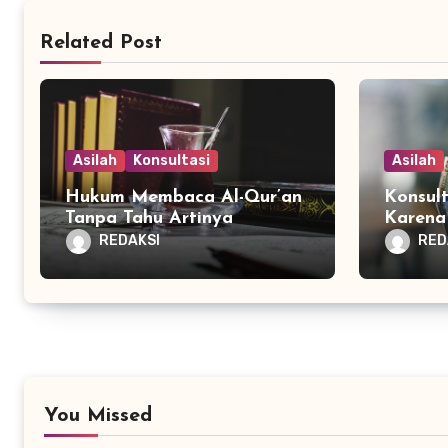
Related Post
Asilah
Konsultasi
Asilah
Hukum Membaca Al-Qur’an
Konsul
Tanpa Tahu Artinya
Karena 
REDAKSI
RED
You Missed