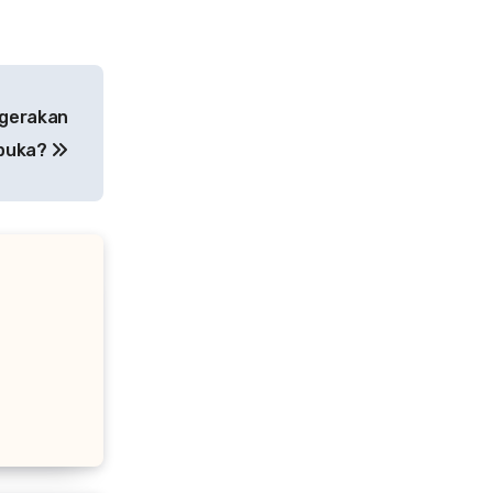
egerakan
buka?