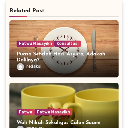
Related Post
Fatwa Masayikh
Konsultasi
Puasa Setelah Hari ‘Asyura, Adakah
Dalilnya?
redaksi
Fatwa
Fatwa Masayikh
Wali Nikah Sekaligus Calon Suami