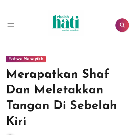
Lewati
ke
konten
Fatwa Masayikh
Merapatkan Shaf
Dan Meletakkan
Tangan Di Sebelah
Kiri