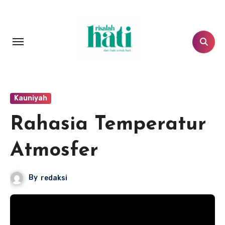
Lewati
ke
konten
Kauniyah
Rahasia Temperatur
Atmosfer
By
redaksi