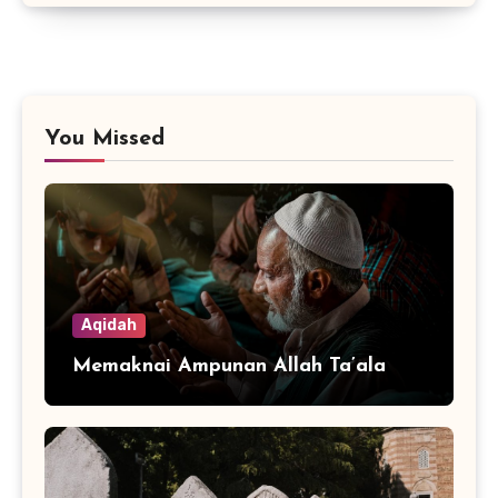
You Missed
Aqidah
Memaknai Ampunan Allah Ta’ala