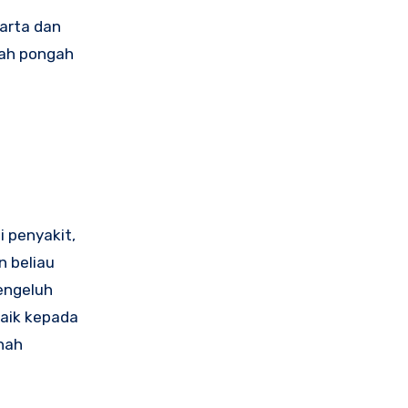
harta dan
kah pongah
 penyakit,
n beliau
mengeluh
aik kepada
shah