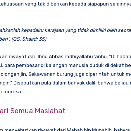
kekuasaan yang tak diberikan kepada siapapun selainnya.
hkanlah kepadaku kerajaan yang tidak dimiliki oleh seora
i”. (QS. Shaad: 35)
 riwayat dari Ibnu Abbas radhiyallahu ‘anhu, “Di hada
i, para pembesar di kalangan manusia duduk di dekat bel
golongan jin. Sekawanan burung juga diperintah untuk 
gin.” Disebutkan pula dalam banyak dalil, bahwa belia
h mereka.
dari Semua Maslahat
im menyebutkan riwayat dari Wahab bin Munabih, bahwa 