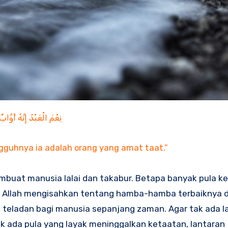
نِعْمَ الْعَبْدُ إِنَّهُ أَوَّابٌ
gguhnya ia adalah orang yang amat taat.”
buat manusia lalai dan takabur. Betapa banyak pula k
a Allah mengisahkan tentang hamba-hamba terbaiknya 
di teladan bagi manusia sepanjang zaman. Agar tak ada l
ak ada pula yang layak meninggalkan ketaatan, lantaran