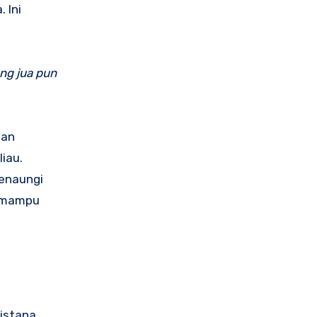
 Ini
ng jua pun
pan
iau.
menaungi
u mampu
istana