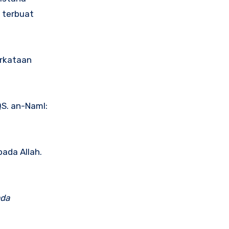
h terbuat
erkataan
S. an-Naml:
ada Allah.
ada