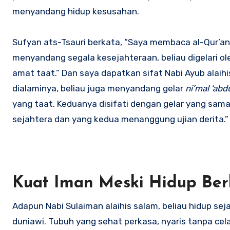
menyandang hidup kesusahan.
Sufyan ats-Tsauri berkata, “Saya membaca al-Qur’an,
menyandang segala kesejahteraan, beliau digelari ol
amat taat.” Dan saya dapatkan sifat Nabi Ayub alaih
dialaminya, beliau juga menyandang gelar
ni’mal ‘ab
yang taat. Keduanya disifati dengan gelar yang sam
sejahtera dan yang kedua menanggung ujian derita.”
Kuat Iman Meski Hidup Be
Adapun Nabi Sulaiman alaihis salam, beliau hidup s
duniawi. Tubuh yang sehat perkasa, nyaris tanpa cel