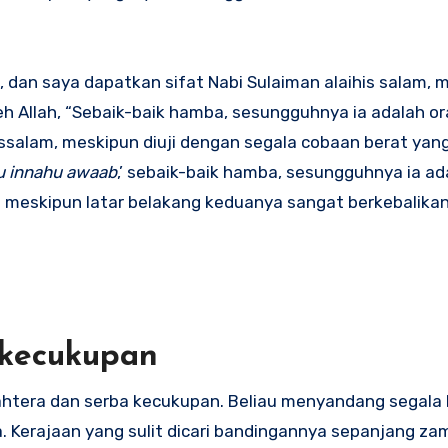
 dan saya dapatkan sifat Nabi Sulaiman alaihis salam, 
eh Allah, “Sebaik-baik hamba, sesungguhnya ia adalah o
issalam, meskipun diuji dengan segala cobaan berat yan
du innahu awaab
,’ sebaik-baik hamba, sesungguhnya ia ad
a meskipun latar belakang keduanya sangat berkebalikan
rkecukupan
ejahtera dan serba kecukupan. Beliau menyandang segal
a. Kerajaan yang sulit dicari bandingannya sepanjang za