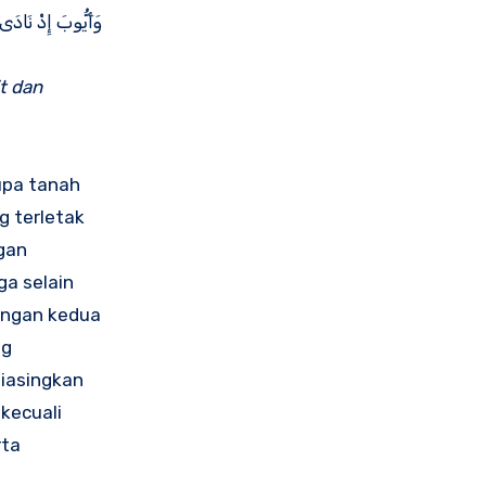
وَأَيُّوبَ إِذْ نَادَى 
t dan
rupa tanah
g terletak
ngan
ga selain
dengan kedua
ng
diasingkan
kecuali
rta