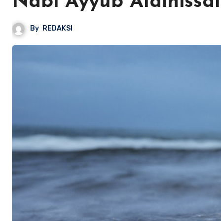
Nabi Ayyub Alaihissa
By
REDAKSI