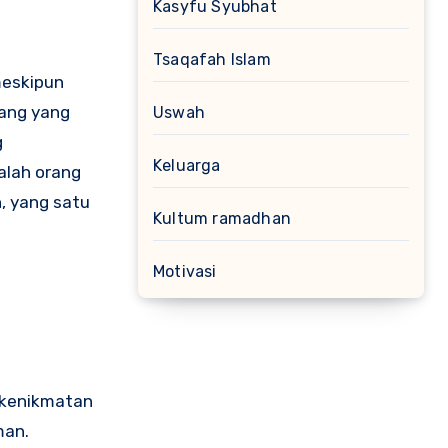
Kasyfu Syubhat
Tsaqafah Islam
meskipun
rang yang
Uswah
g
Keluarga
alah orang
, yang satu
Kultum ramadhan
Motivasi
a kenikmatan
man.