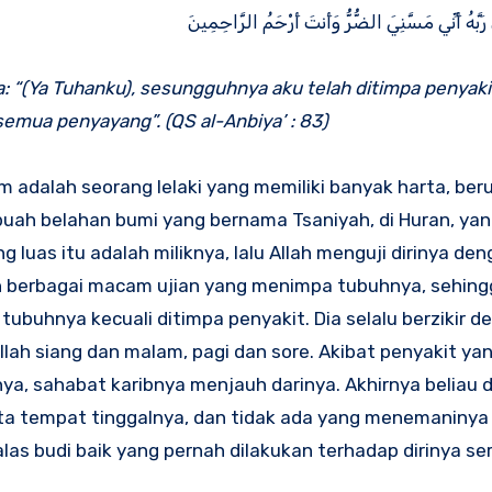
رَبَّهُ أَنِّي مَسَّنِيَ الضُّرُّ وَأَنتَ أَرْحَمُ الرَّاحِمِينَ
a: “(Ya Tuhanku), sesungguhnya aku telah ditimpa penyaki
semua penyayang”. (QS
al-Anbiya’ : 83)
m adalah seorang lelaki yang memiliki banyak harta, be
buah belahan bumi yang bernama Tsaniyah, di Huran, yan
g luas itu adalah miliknya, lalu Allah menguji dirinya de
an berbagai macam ujian yang menimpa tubuhnya, sehing
 tubuhnya kecuali ditimpa penyakit. Dia selalu berzikir 
llah siang dan malam, pagi dan sore. Akibat penyakit ya
nya, sahabat karibnya menjauh darinya. Akhirnya beliau 
a tempat tinggalnya, dan tidak ada yang menemaninya 
as budi baik yang pernah dilakukan terhadap dirinya se