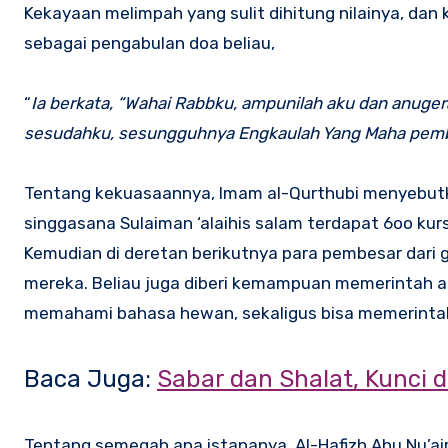
Kekayaan melimpah yang sulit dihitung nilainya, dan 
sebagai pengabulan doa beliau,
“
Ia berkata, “Wahai Rabbku, ampunilah aku dan anugera
sesudahku, sesungguhnya Engkaulah Yang Maha pember
Tentang kekuasaannya, Imam al-Qurthubi menyebutkan
singgasana Sulaiman ‘alaihis salam terdapat 6oo kurs
Kemudian di deretan berikutnya para pembesar dari 
mereka. Beliau juga diberi kemampuan memerintah an
memahami bahasa hewan, sekaligus bisa memerinta
Baca Juga:
Sabar dan Shalat, Kunci 
Tentang semegah apa istananya, Al-Hafizh Abu Nu’a