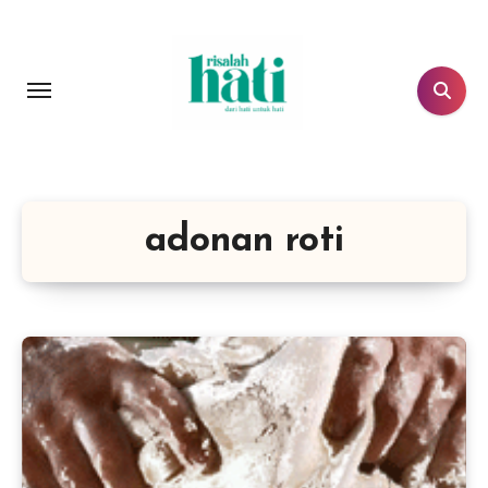
Lewati
ke
konten
adonan roti