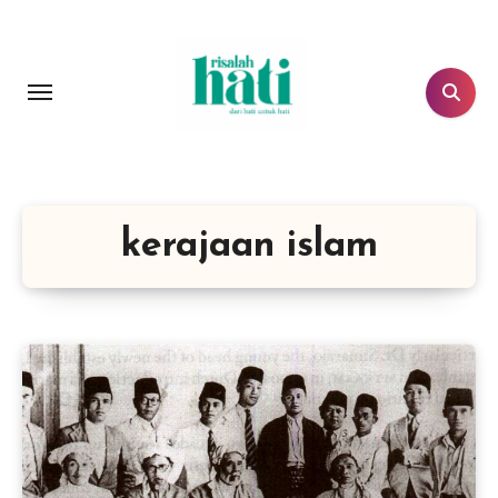
Lewati
ke
konten
kerajaan islam