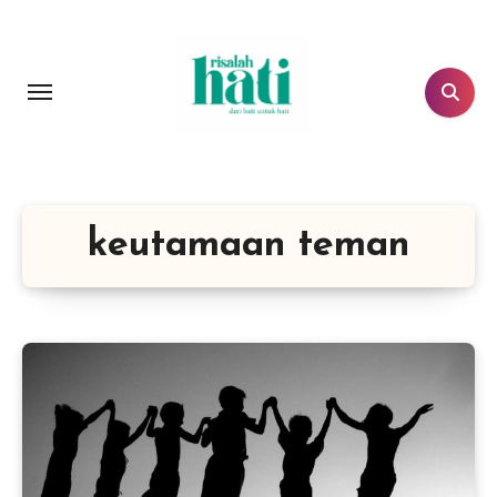
Lewati
ke
konten
keutamaan teman