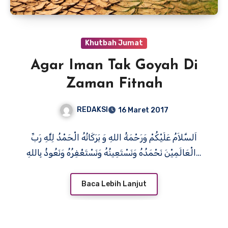
Khutbah Jumat
Agar Iman Tak Goyah Di
Zaman Fitnah
REDAKSI
16 Maret 2017
اَلسَّلاَمُ عَلَيْكُمْ وَرَحْمَةُ اللهِ وَ بَرَكَاتُهُ الْحَمْدُ لِلَّهِ رَبِّ
الْعَالَمِيْنَ نَحْمَدُهُ وَنَسْتَعِينُهُ وَنَسْتَغْفِرُهُ وَنَعُوذُ بِاللهِ…
Baca Lebih Lanjut