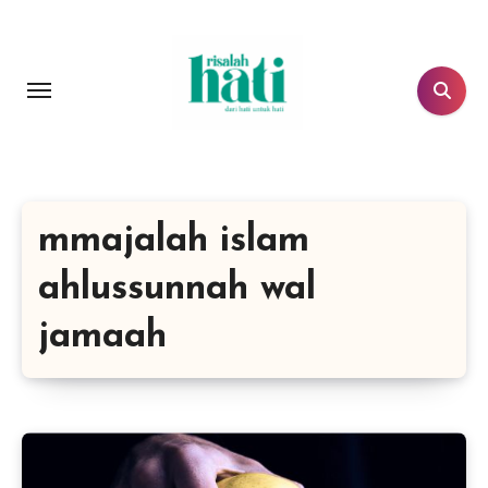
Lewati
ke
konten
mmajalah islam
ahlussunnah wal
jamaah