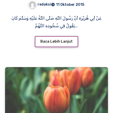
redaksi
11 Oktober 2015
عَنْ أَبِي هُرَيْرَة أَنَّ رَسُولَ اللَّهِ صَلَّى اللَّهُ عَلَيْهِ وَسَلَّمَ كَانَ
يَقُولُ فِي سُجُودِهِ اللَّهُمَّ…
Baca Lebih Lanjut