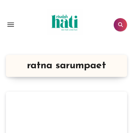
Lewati
ke
konten
ratna sarumpaet