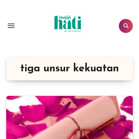
Lewati
ke
konten
tiga unsur kekuatan