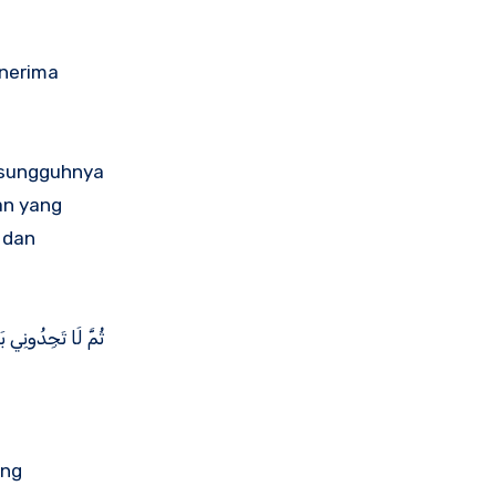
enerima
sesungguhnya
an yang
 dan
ثُمَّ لَا تَجِدُونِي بَ
ang