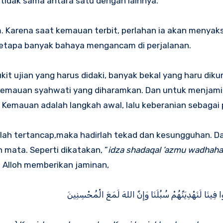
tidak sama antara satu dengan lainnya.
 Karena saat kemauan terbit, perlahan ia akan menyak
etapa banyak bahaya mengancam di perjalanan.
it ujian yang harus didaki, banyak bekal yang haru dik
i kemauan syahwati yang diharamkan. Dan untuk menjam
n. Kemauan adalah langkah awal, lalu keberanian sebagai
lah tertancap,maka hadirlah tekad dan kesungguhan. Da
n mata. Seperti dikatakan, ”
idza shadaqal ’azmu wadhahas
t. Alloh memberikan jaminan,
فِينَا لَنَهْدِيَنَّهُمْ سُبُلَنَا وَإِنَّ اللهَ لَمَعَ الْمُحْسِنِينَ