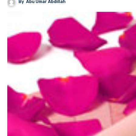
By
Abu Umar Abdillah