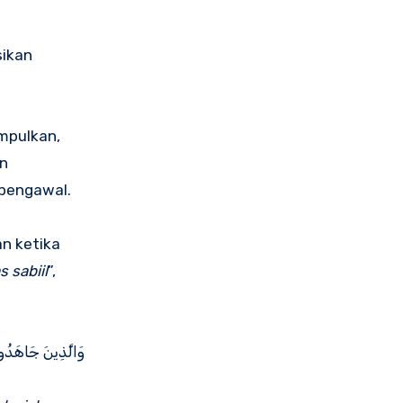
sikan
umpulkan,
in
 pengawal.
n ketika
 sabiil
”,
وَالَّذِينَ جَاهَدُوا 