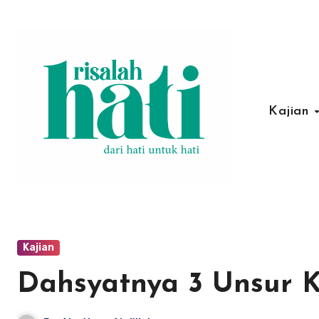
Lewati
ke
konten
Kajian
Kajian
Dahsyatnya 3 Unsur 