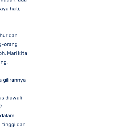
aya hati,
uhur dan
ng-orang
h. Mari kita
ang.
 gilirannya
n
s diawali
l
 dalam
 tinggi dan