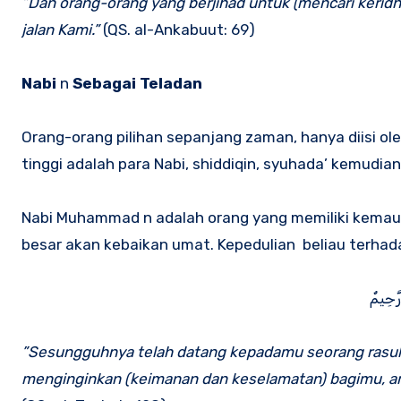
”Dan orang-orang yang berjihad untuk (mencari kerid
jalan Kami.”
(QS. al-Ankabuut: 69)
Nabi
n
Sebagai Teladan
Orang-orang pilihan sepanjang zaman, hanya diisi oleh
tinggi adalah para Nabi, shiddiqin, syuhada’ kemudian 
Nabi Muhammad n adalah orang yang memiliki kemauan
besar akan kebaikan umat. Kepedulian beliau terhada
َ‌حِيمٌ
”Sesungguhnya telah datang kepadamu seorang rasul 
menginginkan (keimanan dan keselamatan) bagimu, am