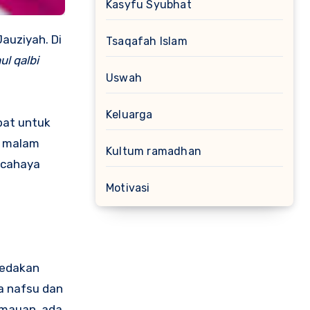
Kasyfu Syubhat
Tsaqafah Islam
ul qalbi
Uswah
Keluarga
pat untuk
i malam
Kultum ramadhan
h cahaya
Motivasi
bedakan
a nafsu dan
emauan, ada