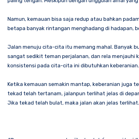
paling tengah. Meskipun dengan unggulan amal yang 
Namun, kemauan bisa saja redup atau bahkan padam.
betapa banyak rintangan menghadang di hadapan, b
Jalan menuju cita-cita itu memang mahal. Banyak buk
sangat sedikit teman perjalanan, dan rela menjauh
konsistensi pada cita-cita ini dibutuhkan keberania
Ketika kemauan semakin mantap, keberanian juga te
tekad telah tertanam, jalanpun terlihat jelas di depa
Jika tekad telah bulat, maka jalan akan jelas terliha