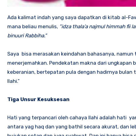
Ada kalimat indah yang saya dapatkan di kitab al-Fawa’id, karya fenomenal dari ulama besar Ibnu Qayyim al-Jauziyah. Di
mana beliau menulis,
”idza thala’a najmul himmah fii l
binuuri Rabbiha.”
Saya bisa merasakan keindahan bahasanya, namun ter
menerjemahkan. Pendekatan makna dari ungkapan beli
keberanian, bertepatan pula dengan hadirnya bulan t
Ilahi.”
Tiga Unsur Kesuksesan
Hati yang terpancari oleh cahaya Ilahi adalah hat
antara yag haq dan yang bathil secara akurat, dan 
bujukan setan dan juga syahwat. Dan ini hanya bisa 