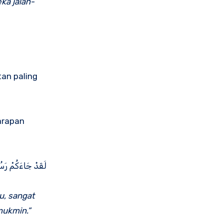
ka jalan-
tan paling
arapan
لَقَدْ جَاءَكُمْ رَ‌سُ
u, sangat
mukmin.”