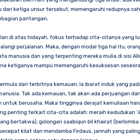
 dari ketiga unsur tersebut, memengaruhi redupnya cah
ebagian pantangan.
lan di atas hidayah, fokus terhadap cita-citanya yang l
angi perjalanan. Maka, dengan modal tiga hal itu, ora
a manusia dan yang terpenting mereka mulia di sisi Allo
imana ketiganya mampu memengaruhi kesuksesan seseor
ula dari terbitnya kemauan. Ia ibarat induk yang pada
 manusia. Tak ada kemauan, tak akan ada perjuangan da
 untuk berusaha. Maka tingginya derajat kemuliaan haru
g penting terkait cita-cita adalah; meraih kedudukan ’
li
ang bertakwa), golongan saabiqun bil khairat (berlomba
 secepat kilat dan mendamba Firdaus, jannah yang paling