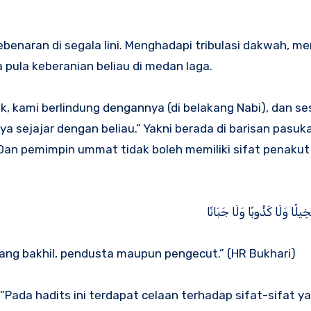
enaran di segala lini. Menghadapi tribulasi dakwah, m
 pula keberanian beliau di medan laga.
uk, kami berlindung dengannya (di belakang Nabi), dan 
ya sejajar dengan beliau.” Yakni berada di barisan pasuk
Dan pemimpin ummat tidak boleh memiliki sifat penakut
خِيلًا وَلَا كَذُوبًا وَلَا جَبَانًا
ang bakhil, pendusta maupun pengecut.” (HR Bukhari)
”Pada hadits ini terdapat celaan terhadap sifat-sifat y