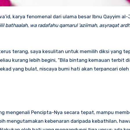
ailil bathaalah, wa radafahu qamarul ’aziimah, asyraqat ardh
us terang, saya kesulitan untuk memilih diksi yang te
au kurang lebih begini, ”Bila bintang kemauan terbit d
ekad yang bulat, niscaya bumi hati akan terpancari ole
i yang mengenali Pencipta-Nya secara tepat, mampu mem
lebih mengutamakan kebenaran daripada kebathilan, haw
dilakukan oleh hati yang mengandungi tiga unsur; ada k