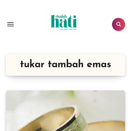
Lewati
ke
konten
tukar tambah emas