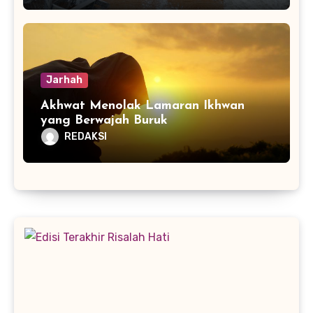
Jarhah
Akhwat Menolak Lamaran Ikhwan
yang Berwajah Buruk
REDAKSI