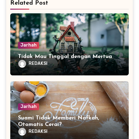
Related Post
Jarhah
Tidak Mau Tinggal dengan Mertua
REDAKSI
Jarhah
Suami Tidak Memberi Nafkah,
Otomatis Cerai?
REDAKSI