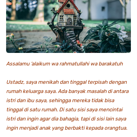
Assalamu ‘alaikum wa rahmatullahi wa barakatuh
Ustadz, saya menikah dan tinggal terpisah dengan
rumah keluarga saya. Ada banyak masalah di antara
istri dan ibu saya, sehingga mereka tidak bisa
tinggal di satu rumah. Di satu sisi saya mencintai
istri dan ingin agar dia bahagia, tapi di sisi lain saya
ingin menjadi anak yang berbakti kepada orangtua.