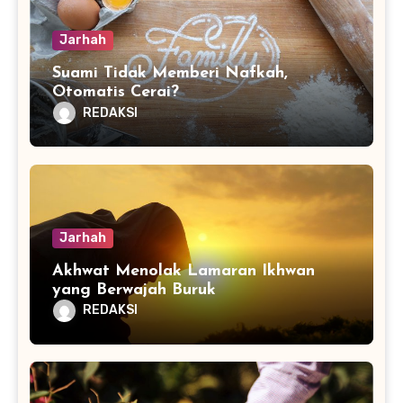
Jarhah
Suami Tidak Memberi Nafkah,
Otomatis Cerai?
REDAKSI
Jarhah
Akhwat Menolak Lamaran Ikhwan
yang Berwajah Buruk
REDAKSI