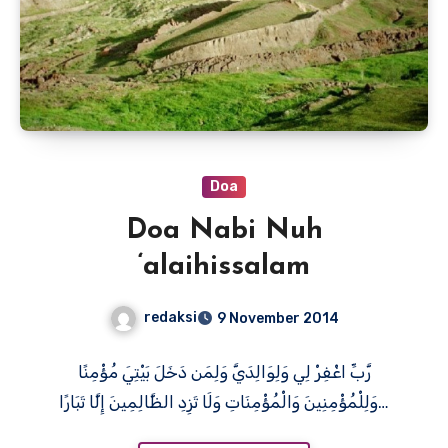
Doa
Doa Nabi Nuh
‘alaihissalam
redaksi
9 November 2014
رَّ‌بِّ اغْفِرْ‌ لِي وَلِوَالِدَيَّ وَلِمَن دَخَلَ بَيْتِيَ مُؤْمِنًا
وَلِلْمُؤْمِنِينَ وَالْمُؤْمِنَاتِ وَلَا تَزِدِ الظَّالِمِينَ إِلَّا تَبَارً‌ا…