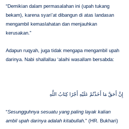
“Demikian dalam permasalahan ini (upah tukang
bekam), karena syari’at dibangun di atas landasan
mengambil kemaslahatan dan menjauhkan
kerusakan.”
Adapun ruqyah, juga tidak mengapa mengambil upah
darinya. Nabi shallallau ‘alaihi wasallam bersabda:
إِنَّ أَحَقَّ مَا أَخَذْتُمْ عَلَيْهِ أَجْرًا كِتَابُ اللَّهِ
“
Sesungguhnya sesuatu yang paling layak kalian
ambil upah darinya adalah kitabullah
.” (HR. Bukhari)