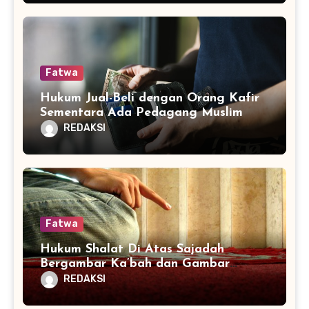
Fatwa
Hukum Jual-Beli dengan Orang Kafir
Sementara Ada Pedagang Muslim
REDAKSI
Fatwa
Hukum Shalat Di Atas Sajadah
Bergambar Ka’bah dan Gambar
Lainnya
REDAKSI