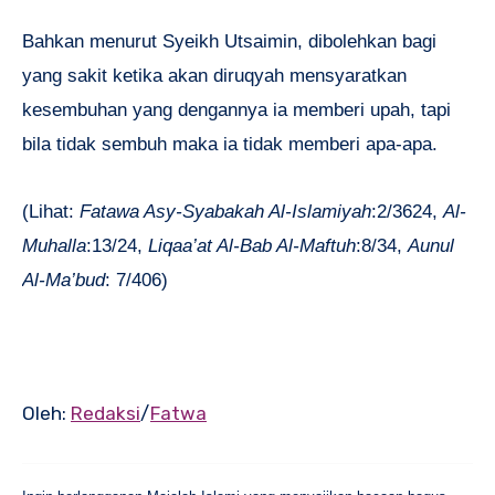
Bahkan menurut Syeikh Utsaimin, dibolehkan bagi
yang sakit ketika akan diruqyah mensyaratkan
kesembuhan yang dengannya ia memberi upah, tapi
bila tidak sembuh maka ia tidak memberi apa-apa.
(Lihat:
Fatawa Asy-Syabakah Al-Islamiyah
:2/3624,
Al-
Muhalla
:13/24,
Liqaa’at Al-Bab Al-Maftuh
:8/34,
Aunul
Al-Ma’bud
: 7/406)
Oleh:
Redaksi
/
Fatwa