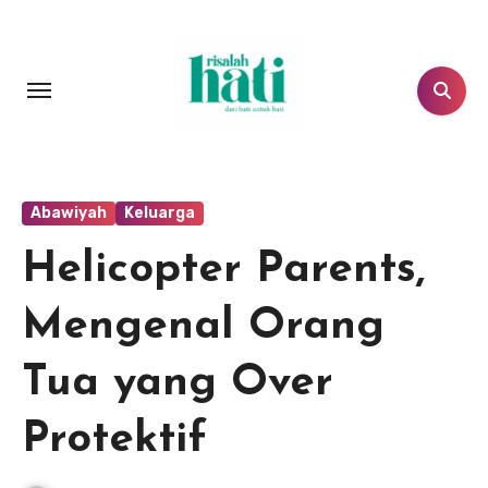
Lewati
ke
konten
Abawiyah
Keluarga
Helicopter Parents,
Mengenal Orang
Tua yang Over
Protektif