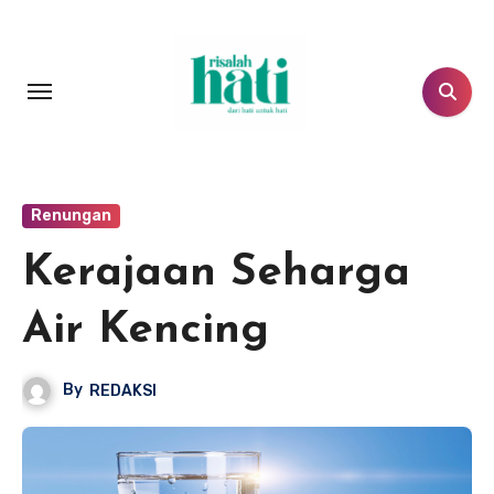
Lewati
ke
konten
Renungan
Kerajaan Seharga
Air Kencing
By
REDAKSI