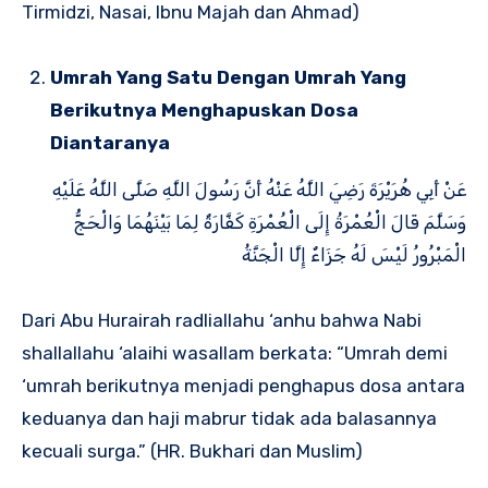
Tirmidzi, Nasai, Ibnu Majah dan Ahmad)
Umrah Yang Satu Dengan Umrah Yang
Berikutnya Menghapuskan Dosa
Diantaranya
عَنْ أَبِي هُرَيْرَةَ رَضِيَ اللَّهُ عَنْهُ أَنَّ رَسُولَ اللَّهِ صَلَّى اللَّهُ عَلَيْهِ
وَسَلَّمَ قَالَ الْعُمْرَةُ إِلَى الْعُمْرَةِ كَفَّارَةٌ لِمَا بَيْنَهُمَا وَالْحَجُّ
الْمَبْرُورُ لَيْسَ لَهُ جَزَاءٌ إِلَّا الْجَنَّةُ
Dari Abu Hurairah radliallahu ‘anhu bahwa Nabi
shallallahu ‘alaihi wasallam berkata: “Umrah demi
‘umrah berikutnya menjadi penghapus dosa antara
keduanya dan haji mabrur tidak ada balasannya
kecuali surga.” (HR. Bukhari dan Muslim)