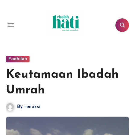
Lewati
ke
konten
Fadhilah
Keutamaan Ibadah
Umrah
By
redaksi