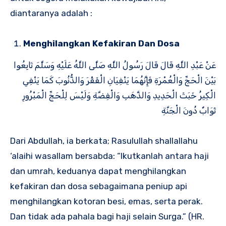
diantaranya adalah :
Menghilangkan Kefakiran Dan Dosa
عَنْ عَبْدِ اللَّهِ قَالَ قَالَ رَسُولُ اللَّهِ صَلَّى اللَّهُ عَلَيْهِ وَسَلَّمَ تَابِعُوا
بَيْنَ الْحَجِّ وَالْعُمْرَةِ فَإِنَّهُمَا يَنْفِيَانِ الْفَقْرَ وَالذُّنُوبَ كَمَا يَنْفِي
الْكِيرُ خَبَثَ الْحَدِيدِ وَالذَّهَبِ وَالْفِضَّةِ وَلَيْسَ لِلْحَجِّ الْمَبْرُورِ
ثَوَابٌ دُونَ الْجَنَّةِ
Dari Abdullah, ia berkata; Rasulullah shallallahu
‘alaihi wasallam bersabda: “Ikutkanlah antara haji
dan umrah, keduanya dapat menghilangkan
kefakiran dan dosa sebagaimana peniup api
menghilangkan kotoran besi, emas, serta perak.
Dan tidak ada pahala bagi haji selain Surga.” (HR.