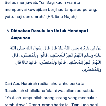
Beliau menjawab: ‘Ya. Bagi kaum wanita
mempunyai kewajiban berjihad tanpa berperang,
yaitu haji dan umrah.” (HR. Ibnu Majah)
Didoakan Rasulullah Untuk Mendapat
Ampunan
عَنْ أَبِي هُرَيْرَةَ رَضِيَ اللَّهُ عَنْهُ قَالَ قَالَ رَسُولُ اللَّهِ صَلَّى اللَّهُ
عَلَيْهِ وَسَلَّمَ اللَّهُمَّ اغْفِرْ لِلْمُحَلِّقِينَ قَالُوا وَلِلْمُقَصِّرِينَ قَالَ
اللَّهُمَّ اغْفِرْ لِلْمُحَلِّقِينَ قَالُوا وَلِلْمُقَصِّرِينَ قَالَهَا ثَلَاثًا قَالَ
وَلِلْمُقَصِّرِينَ
Dari Abu Hurairah radliallahu ‘anhu berkata;
Rasulullah shallallahu ‘alaihi wasallam bersabda:
“Ya Allah, ampunilah orang-orang yang mencukur
rambutnya”. Orang-orang berkata: “Dan juga bagi