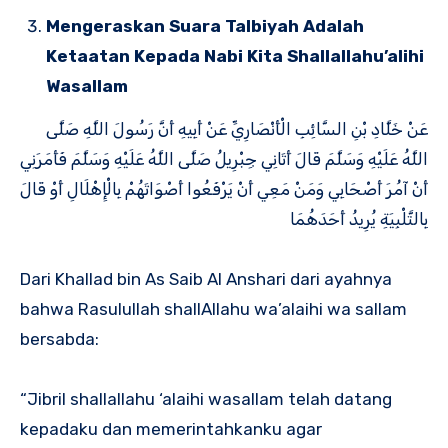
Mengeraskan Suara Talbiyah Adalah
Ketaatan Kepada Nabi Kita Shallallahu’alihi
Wasallam
عَنْ خَلَّادِ بْنِ السَّائِبِ الْأَنْصَارِيِّ عَنْ أَبِيهِ أَنَّ رَسُولَ اللَّهِ صَلَّى
اللَّهُ عَلَيْهِ وَسَلَّمَ قَالَ أَتَانِي جِبْرِيلُ صَلَّى اللَّهُ عَلَيْهِ وَسَلَّمَ فَأَمَرَنِي
أَنْ آمُرَ أَصْحَابِي وَمَنْ مَعِي أَنْ يَرْفَعُوا أَصْوَاتَهُمْ بِالْإِهْلَالِ أَوْ قَالَ
بِالتَّلْبِيَةِ يُرِيدُ أَحَدَهُمَا
Dari Khallad bin As Saib Al Anshari dari ayahnya
bahwa Rasulullah shallAllahu wa’alaihi wa sallam
bersabda:
“Jibril shallallahu ‘alaihi wasallam telah datang
kepadaku dan memerintahkanku agar