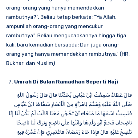
orang-orang yang hanya memendekkan
rambutnya?”. Beliau tetap berkata: “Ya Allah,
ampunilah orang-orang yang mencukur
rambutnya”. Beliau mengucapkannya hingga tiga
kali, baru kemudian bersabda: Dan juga orang-
orang yang hanya memendekkan rambutnya.” (HR.
Bukhari dan Muslim)
Umrah Di Bulan Ramadhan Seperti Haji
قَالَ عَطَاءٌ سَمِعْتُ ابْنَ عَبَّاسٍ يُحَدِّثُنَا قَالَ قَالَ رَسُولُ اللَّهِ
صَلَّى اللَّهُ عَلَيْهِ وَسَلَّمَ لِامْرَأَةٍ مِنْ الْأَنْصَارِ سَمَّاهَا ابْنُ عَبَّاسٍ
فَنَسِيتُ اسْمَهَا مَا مَنَعَكِ أَنْ تَحُجِّي مَعَنَا قَالَتْ لَمْ يَكُنْ لَنَا إِلَّا
نَاضِحَانِ فَحَجَّ أَبُو وَلَدِهَا وَابْنُهَا عَلَى نَاضِحٍ وَتَرَكَ لَنَا نَاضِحًا
نَنْضِحُ عَلَيْهِ قَالَ فَإِذَا جَاءَ رَمَضَانُ فَاعْتَمِرِي فَإِنَّ عُمْرَةً فِيهِ