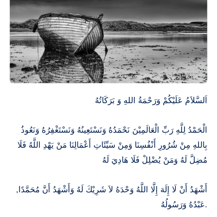
اَلسَّلاَمُ عَلَيْكُمْ وَرَحْمَةُ اللهِ وَ بَرَكَاتُهُ
الْحَمْدُ لِلَّهِ رَبِّ الْعَالَمِيْنَ نَحْمَدُهُ وَنَسْتَعِينُهُ وَنَسْتَغْفِرُهُ وَنَعُوذُ
بِاللهِ مِنْ شُرُورِ أَنْفُسِنَا وَمِنْ سَيِّئَاتِ أَعْمَالِنَا مَنْ يَهْدِ اللَّهُ فَلَا
مُضِلَّ لَهُ وَمَنْ يُضْلِلْ فَلَا هَادِيَ لَهُ
,أَشْهَدُ أَنْ لَا إِلَهَ إِلَّا اللَّهُ وَحْدَهُ لاَ شَرِيْكَ لَهُ وَأَشْهَدُ أَنَّ مُحَمَّدًا
عَبْدُهُ وَرَسُولُهُ.