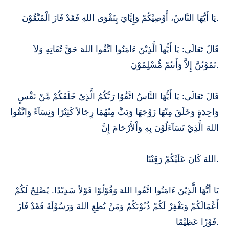
يَا أَيُّهَا النَّاسُ، أُوْصِيْكُمْ وَإِيَّايَ بِتَقْوَى اللهِ فَقَدْ فَازَ الْمُتَّقُوْنَ.
قَالَ تَعَالَى: يَا أَيُّهاَ الَّذِيْنَ ءَامَنُوا اتَّقُوا اللهَ حَقَّ تُقَاتِهِ وَلاَ
تَمُوْتُنَّ إِلاَّ وَأَنتُمْ مُّسْلِمُوْنَ.
قَالَ تَعَالَى: يَا أَيُّهَا النَّاسُ اتَّقُوْا رَبَّكُمُ الَّذِيْ خَلَقَكُمْ مِّنْ نَفْسٍ
وَاحِدَةٍ وَخَلَقَ مِنْهَا زَوْجَهَا وَبَثَّ مِنْهُمَا رِجَالاً كَثِيْرًا وَنِسَآءً وَاتَّقُوا
اللهَ الَّذِيْ تَسَآءَلُوْنَ بِهِ وَاْلأَرْحَامَ إِنَّ
اللهَ كَانَ عَلَيْكُمْ رَقِيْبًا.
يَا أَيُّهَا الَّذِيْنَ ءَامَنُوا اتَّقُوا اللهَ وَقُوْلُوْا قَوْلاً سَدِيْدًا. يُصْلِحْ لَكُمْ
أَعْمَالَكُمْ وَيَغْفِرْ لَكُمْ ذُنُوْبَكُمْ وَمَنْ يُطِعِ اللهَ وَرَسُوْلَهُ فَقَدْ فَازَ
فَوْزًا عَظِيْمًا.