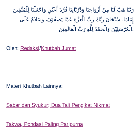
رَبَّنَا هَبْ لَنَا مِنْ أَزْوَاجِنَا وَذُرِّيَّاتِنَا قُرَّةَ أَعْيُنٍ وَاجْعَلْنَا لِلْمُتَّقِينَ
إِمَامًا. سُبْحَانَ رَبِّكَ رَبِّ الْعِزَّةِ عَمَّا يَصِفُوْنَ، وَسَلاَمٌ عَلَى
الْمُرْسَلِيْنَ وَالْحَمْدُ لِلَّهِ رَبِّ الْعَالَمِيْنَ.
Oleh:
Redaksi
/
Khutbah Jumat
Materi Khutbah Lainnya:
Sabar dan Syukur; Dua Tali Pengikat Nikmat
Takwa, Pondasi Paling Paripurna