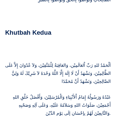
Khutbah Kedua
اَلْحَمْدُ للهِ رَبِّ اْلعَالَمِيْن، وَالعَاقِبَةُ لِلْمُتَّقِيْنَ، وَلاَ عُدْوَانَ إِلاَّ عَلَى
الظَّالِمِيْنَ، وَنَشْهَدُ أَنْ لَا إِلَهَ إِلَّا اللَّهُ وَحْدَهُ لاَ شَرِيْكَ لَهُ وَلِيُّ
الصَّالِحِيْنَ، وَنَشْهَدُ أَنَّ مُحَمَّدًا
عَبْدُهُ وَرَسُولُهُ إِمَامُ اْلأَنْبِيَاءِ وَالْمُرْسَلِيْنَ، وَأَفْضَلُ خَلْقِ اللهِ
أَجْمَعِيْنَ، صَلَوَاتُ اللهِ وَسَلاَمُهُ عَلَيْهِ، وَعَلَى آلِهِ وَصَحْبِهِ
وَالتَّابِعِيْنَ لَهُمْ بِإِحْسَانٍ إِلَى يَوْمِ الدِّيْنَ.