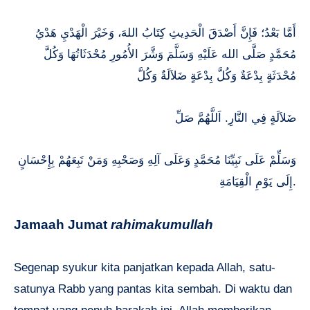
أَمَّا بَعْدُ؛ فَإِنَّ أَصْدَقَ الْحَدِيثِ كِتَابُ اللهَ، وَخَيْرَ الْهَدْيِ هَدْيُ
مُحَمَّدٍ صَلَّى الله عَلَيْهِ وَسَلَّمَ وَشَّرَ الأُمُورِ مُحْدَثَاتُهَا وَكُلَّ
مُحْدَثَةٍ بِدْعَةٌ وَكُلَّ بِدْعَةٍ ضَلاَلَةٌ وَكُلَّ
ضَلاَلَةٍ فِي النَّارِ. اَللَّهُمَّ صَلِّ
وَسَلِّمْ عَلَى نَبِيِّنَا مُحَمَّدٍ وَعَلَى آلِهِ وَصَحْبِهِ وَمَنْ تَبِعَهُمْ بِإِحْسَانٍ
إِلَى يَوْمِ الْقِيَامَةِ.
Jamaah Jumat
rahimakumullah
Segenap syukur kita panjatkan kepada Allah, satu-
satunya Rabb yang pantas kita sembah. Di waktu dan