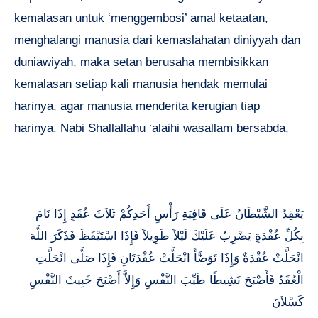
kemalasan untuk ‘menggembosi’ amal ketaatan,
menghalangi manusia dari kemaslahatan diniyyah dan
duniawiyah, maka setan berusaha membisikkan
kemalasan setiap kali manusia hendak memulai
harinya, agar manusia menderita kerugian tiap
harinya. Nabi Shallallahu ‘alaihi wasallam bersabda,
يَعْقِدُ الشَّيْطَانُ عَلَى قَافِيَةِ رَأْسِ أَحَدِكُمْ ثَلاَثَ عُقَدٍ إِذَا نَامَ
بِكُلِّ عُقْدَةٍ يَضْرِبُ عَلَيْكَ لَيْلاً طَوِيلاً فَإِذَا اسْتَيْقَظَ فَذَكَرَ اللَّهَ
انْحَلَّتْ عُقْدَةٌ وَإِذَا تَوَضَّأَ انْحَلَّتْ عُقْدَتَانِ فَإِذَا صَلَّى انْحَلَّتِ
الْعُقَدُ فَأَصْبَحَ نَشِيطًا طَيِّبَ النَّفْسِ وَإِلاَّ أَصْبَحَ خَبِيثَ النَّفْسِ
كَسْلاَنَ