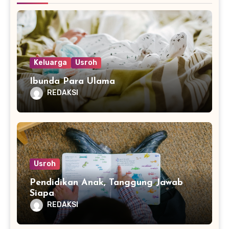
Keluarga
Usroh
Ibunda Para Ulama
REDAKSI
Usroh
Pendidikan Anak, Tanggung Jawab
Siapa
REDAKSI