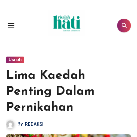
Lewati
ke
konten
Usroh
Lima Kaedah
Penting Dalam
Pernikahan
By
REDAKSI