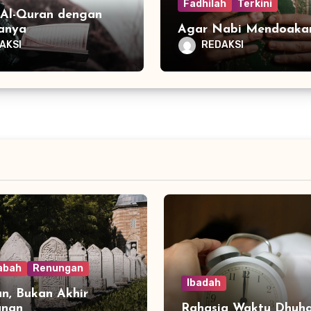
Fadhilah
Terkini
 Al-Quran dengan
anya
Agar Nabi Mendoaka
AKSI
REDAKSI
abah
Renungan
Ibadah
n, Bukan Akhir
anan
Rahasia Waktu Dhuh