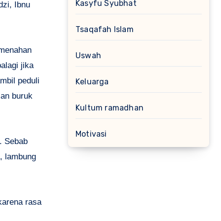
Kasyfu Syubhat
dzi, Ibnu
Tsaqafah Islam
 menahan
Uswah
lagi jika
mbil peduli
Keluarga
san buruk
Kultum ramadhan
Motivasi
g. Sebab
, lambung
karena rasa