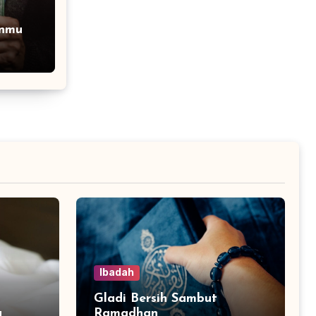
nmu
Ibadah
Gladi Bersih Sambut
a
Ramadhan