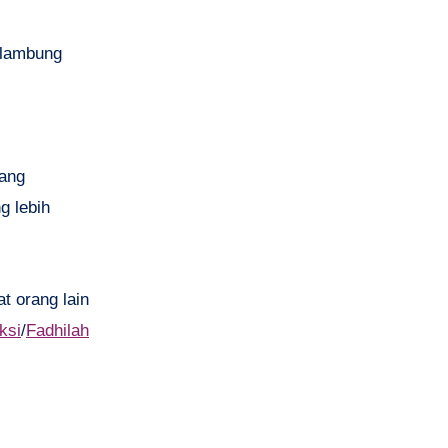
m lambung
dang
g lebih
t orang lain
ksi
/
Fadhilah