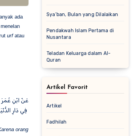
Sya’ban, Bulan yang Dilalaikan
banyak ada
a menelan
Pendakwah Islam Pertama di
rut
urf
atau
Nusantara
Teladan Keluarga dalam Al-
Quran
Artikel Favorit
عَنْ ابْنِ عُمَرَ قَ
Artikel
فِي دَارِ الدُّنْيَا
Fadhilah
arena orang