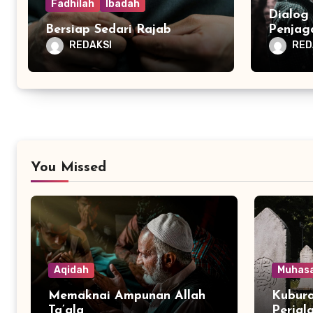
Fadhilah
Ibadah
Dialog
Bersiap Sedari Rajab
Penjag
REDAKSI
RED
You Missed
Aqidah
Muhas
Memaknai Ampunan Allah
Kubura
Ta’ala
Perjal