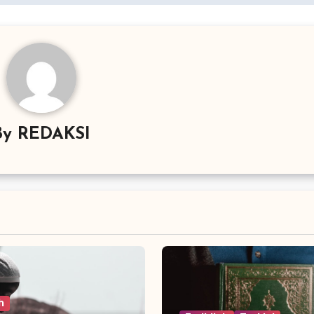
By
REDAKSI
h