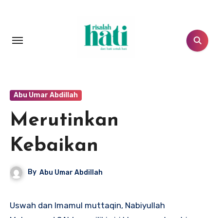
Lewati
ke
konten
Abu Umar Abdillah
Merutinkan
Kebaikan
By
Abu Umar Abdillah
Uswah dan Imamul muttaqin, Nabiyullah