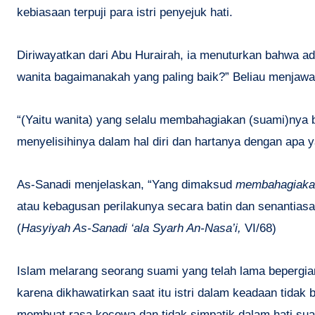
kebiasaan terpuji para istri penyejuk hati.
Diriwayatkan dari Abu Hurairah, ia menuturkan bahwa a
wanita bagaimanakah yang paling baik?” Beliau menjawa
“(Yaitu wanita) yang selalu membahagiakan (suami)nya b
menyelisihinya dalam hal diri dan hartanya dengan apa 
As-Sanadi menjelaskan, “Yang dimaksud
membahagiakan
atau kebagusan perilakunya secara batin dan senantiasa
(
Hasyiyah As-Sanadi ‘ala Syarh An-Nasa’i,
VI/68)
Islam melarang seorang suami yang telah lama bepergia
karena dikhawatirkan saat itu istri dalam keadaan tida
membuat rasa kecewa dan tidak simpatik dalam hati suami