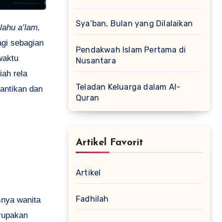
Sya’ban, Bulan yang Dilalaikan
lahu a’lam,
agi sebagian
Pendakwah Islam Pertama di
waktu
Nusantara
iah rela
Teladan Keluarga dalam Al-
antikan dan
Quran
Artikel Favorit
Artikel
Fadhilah
snya wanita
erupakan