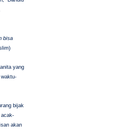
n bisa
slim)
wanita yang
 waktu-
rang bijak
 acak-
nisan akan