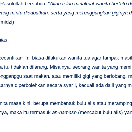
 Rasulullah bersabda, “
Allah telah melaknat wanita bertato 
 yang minta dicabutkan, serta yang merenggangkan giginya 
rmidzi)
ias.
cantikan. Ini biasa dilakukan wanita tua agar tampak mas
 itu tidaklah dilarang. Misalnya, seorang wanita yang memil
gganggu saat makan, atau memiliki gigi yang berlobang, m
rnya diperbolehkan secara syar’i, kecuali ada dalil yang 
wanita masa kini, berupa membentuk bulu alis atau merampin
inya, maka itu termasuk
an-namash
(mencabut bulu alis) ya