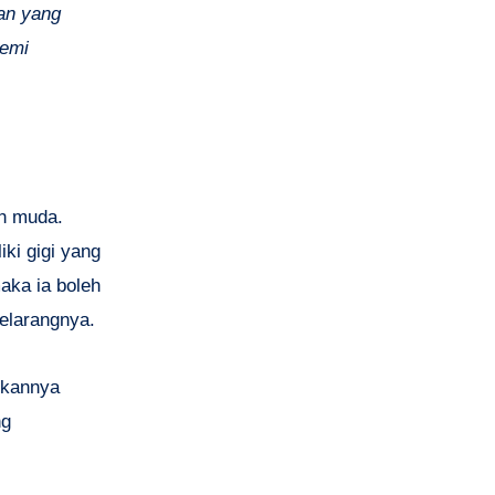
dan yang
demi
ih muda.
iki gigi yang
aka ia boleh
melarangnya.
gkannya
ng