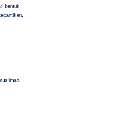
ri bentuk
kecantikan,
 muslimah.