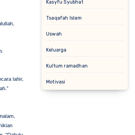
Kasyfu Syubhat
Tsaqafah Islam
ullah,
Uswah
Keluarga
h
Kultum ramadhan
cara lahir,
Motivasi
ah.”
 malam,
mikian
n, “Dahulu