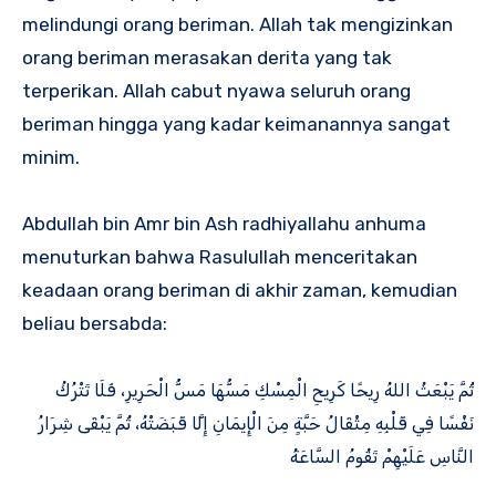
melindungi orang beriman. Allah tak mengizinkan
orang beriman merasakan derita yang tak
terperikan. Allah cabut nyawa seluruh orang
beriman hingga yang kadar keimanannya sangat
minim.
Abdullah bin Amr bin Ash radhiyallahu anhuma
menuturkan bahwa Rasulullah menceritakan
keadaan orang beriman di akhir zaman, kemudian
beliau bersabda:
ثُمَّ يَبْعَثُ اللهُ رِيحًا كَرِيحِ الْمِسْكِ مَسُّهَا مَسُّ الْحَرِيرِ، فَلَا تَتْرُكُ
نَفْسًا فِي قَلْبِهِ مِثْقَالُ حَبَّةٍ مِنَ الْإِيمَانِ إِلَّا قَبَضَتْهُ، ثُمَّ يَبْقَى شِرَارُ
النَّاسِ عَلَيْهِمْ تَقُومُ السَّاعَةُ