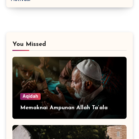
You Missed
Aqidah
Memaknai Ampunan Allah Ta’ala