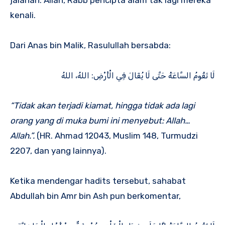
jalanan. Allah, Rabb pencipta alam tak lagi mereka
kenali.
Dari Anas bin Malik, Rasulullah bersabda:
لَا تَقُومُ السَّاعَةُ حَتَّى لَا يُقَالَ فِي الْأَرْضِ: اللهُ، اللهُ
“Tidak akan terjadi kiamat, hingga tidak ada lagi
orang yang di muka bumi ini menyebut: Allah…
Allah.”.
(HR. Ahmad 12043, Muslim 148, Turmudzi
2207, dan yang lainnya).
Ketika mendengar hadits tersebut, sahabat
Abdullah bin Amr bin Ash pun berkomentar,