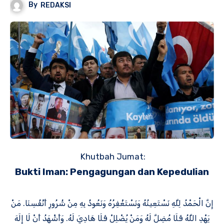
By
REDAKSI
Khutbah Jumat:
Bukti Iman: Pengagungan dan Kepedulian
إِنَّ الْحَمْدُ لِلَّهِ نَسْتَعِينُهُ وَنَسْتَغْفِرُهُ وَنَعُوذُ بِهِ مِنْ شُرُورِ أَنْفُسِنَا. مَنْ
يَهْدِ اللَّهُ فَلَا مُضِلَّ لَهُ وَمَنْ يُضْلِلْ فَلَا هَادِيَ لَهُ. وَأَشْهَدُ أَنْ لَا إِلَهَ