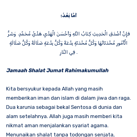
أَمَّا بَعْدُ؛
فإِنَّ أَصْدَقَ الْحَدِيثِ كِتَابُ اللَّهِ وَأَحْسَنَ الْهَدْيِ هَدْيُ مُحَمَّدٍ وَشَرُّ
الْأُمُورِ مُحْدَثَاتُهَا وَكُلُّ مُحْدَثَةٍ بِدْعَةٌ وَكُلُّ بِدْعَةٍ ضَلَالَةٌ وَكُلُّ ضَلَالَةٍ
فِي النَّارِ .
Jamaah Shalat Jumat Rahimakumullah
Kita bersyukur kepada Allah yang masih
memberikan iman dan islam di dalam jiwa dan raga.
Dua karunia sebagai bekal Sentosa di dunia dan
alam setelahnya. Allah juga masih memberi kita
nikmat aman menjalankan syariat agama.
Menunaikan shalat tanpa todongan senjata,