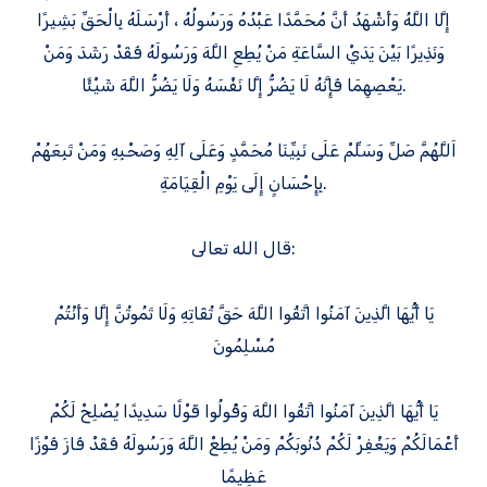
إِلَّا اللَّهُ وَأَشْهَدُ أَنَّ مُحَمَّدًا عَبْدُهُ وَرَسُولُهُ ، أَرْسَلَهُ بِالْحَقِّ بَشِيرًا
وَنَذِيرًا بَيْنَ يَدَيْ السَّاعَةِ مَنْ يُطِعِ اللَّهَ وَرَسُولَهُ فَقَدْ رَشَدَ وَمَنْ
يَعْصِهِمَا فَإِنَّهُ لَا يَضُرُّ إِلَّا نَفْسَهُ وَلَا يَضُرُّ اللَّهَ شَيْئًا.
اَللَّهُمَّ صَلِّ وَسَلِّمْ عَلَى نَبِيِّنَا مُحَمَّدٍ وَعَلَى آلِهِ وَصَحْبِهِ وَمَنْ تَبِعَهُمْ
بِإِحْسَانٍ إِلَى يَوْمِ الْقِيَامَةِ.
قال الله تعالى:
يَا أَيُّهَا الَّذِينَ آمَنُوا اتَّقُوا اللَّهَ حَقَّ تُقَاتِهِ وَلَا تَمُوتُنَّ إِلَّا وَأَنْتُمْ
مُسْلِمُونَ
يَا أَيُّهَا الَّذِينَ آمَنُوا اتَّقُوا اللَّهَ وَقُولُوا قَوْلًا سَدِيدًا يُصْلِحْ لَكُمْ
أَعْمَالَكُمْ وَيَغْفِرْ لَكُمْ ذُنُوبَكُمْ وَمَنْ يُطِعْ اللَّهَ وَرَسُولَهُ فَقَدْ فَازَ فَوْزًا
عَظِيمًا