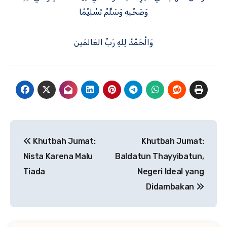
وَصَحْبِهِ وَسَلِّمْ تَسْلِيْمًا
وَالْحَمْدُ لِلهِ رَبِّ العَالمَين
Navigasi
Khutbah Jumat:
Khutbah Jumat:
pos
Nista Karena Malu
Baldatun Thayyibatun,
Tiada
Negeri Ideal yang
Didambakan