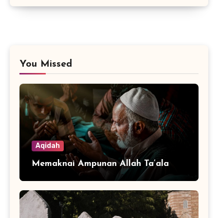
You Missed
Aqidah
Memaknai Ampunan Allah Ta’ala