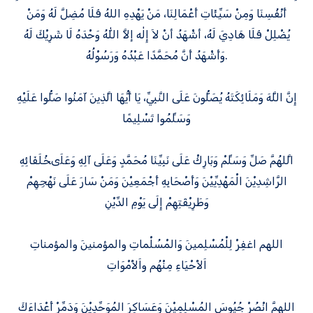
أَنْفُسِنَا وَمِنْ سَيِّئَاتِ أَعْمَالِنَا، مَنْ يَهْدِهِ اللهُ فَلَا مُضِلَّ لَهُ وَمَنْ
يُضْلِلْ فَلَا هَادِيَ لَهُ، أشْهَدُ أنْ لاَ إِلٰه إلاَّ اللّٰهُ وَحْدَهُ لَا شَرِيْكَ لَهُ
وَأَشْهَدُ أَنَّ مُحَمَّدًا عَبْدُهُ وَرَسُوْلُهُ.
إِنَّ اللَّهَ وَمَلَائِكَتَهُ يُصَلُّونَ عَلَى النَّبِيِّ، يَا أَيُّهَا الَّذِينَ آمَنُوا صَلُّوا عَلَيْهِ
وَسَلِّمُوا تَسْلِيمًا
الَّلهُمَّ صَلِّ وَسَلِّمْ وَبَارِكْ عَلَى نَبِيِّنَا مُحَمَّدٍ وَعَلَى آلِهِ وَعَلَىخُلَفَائِهِ
الرَّاشِدِيْنَ الْمَهْدِيِّيْنَ وَأَصْحَابِهِ أَجْمَعِيْنَ وَمَنْ سَارَ عَلَى نَهْجِهِمْ
وَطَرِيْقَتِهِمْ إِلَى يَوْمِ الدِّيْنِ
اللهم اغفِرْ لِلْمُسْلِمينَ وَالمْسُلْماتِ والمؤمنينَ والمؤمناتِ
اَلأَحْيَاءِ مِنْهُم واَلأَمْوَاتِ
اللهمَّ انْصُرْ جُيُوسَ المُسْلِمِيْنَ وَعَسَاكِرَ المُوَحِّدِيْنَ وَدَمِّرْ أَعْدَاءَكَ