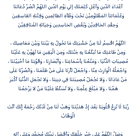
أَعْدَاءَ الدِّينِ وَأَعْلِ كَلِمَتَكَ إلي يَوْمِ الدِّينِ اللهُمَّ انْصُرْ دُعَاتَنَا
وَعُلَمَائنَاَ المَظْلوُمِيْنَ تَحْتَ وَطْأَةِ الظالِمِين وَفِتْنَةِ الفَاسِقِينَ
وَحِقْدِ الحَاقِدِيْنَ وَبُغْضِ الحَاسِدِين وَخِيَانَةِ المُنَافِقِيْنَ
اللَّهُمَّ اقْسِمْ لَنَا مِنْ خَشْيَتِكَ مَا تَحُولُ بِهِ بَيْنَنَا وَبَيْنَ مَعَاصِيكَ ،
وَمِنْ طَاعَتِكَ مَا تُبَلِّغُنَا بِهِ جَنَّتَكَ، وَمِنَ الْيَقِينِ مَا تُهَوِّنُ بِهِ عَلَيْنَا
مُصِيبَاتِ الدُّنْيَا ، وَمَتِّعْنَا بِأَسْمَاعِنَا ، وَأَبْصَارِنَا ، وَقُوَّتِنَا مَا أَحْيَيْتَنَا ،
وَاجْعَلْهُ الْوَارِثَ مِنَّا ، وَاجْعَلْ ثَأْرَنَا عَلَى مَنْ ظَلَمَنَا ، وَانْصُرْنَا عَلَى
مَنْ عَادَانَا ، وَلا تَجْعَلْ مُصِيبَتَنَا فِي دِينِنَا ، وَلا تَجْعَلِ الدُّنْيَا أَكْبَرَ
هَمِّنَا ، وَلا مَبْلَغَ عِلْمِنَا ، وَلا تُسَلِّطْ عَلَيْنَا مَنْ لا يَرْحَمُنَا
رَبَّنَا لَا تُزِغْ قُلُوبَنَا بَعْدَ إِذْ هَدَيْتَنَا وَهَبْ لَنَا مِنْ لَدُنْكَ رَحْمَةً إِنَّكَ أَنْتَ
الْوَهَّابُ
وَصَلِّ اللَّهُمَّ عَلي خَيْرِ خَلْقِكَ وَأَفْضَلِ نَبِيِّكَ مُحَمَّدٍ وَعَلي آلِهِ