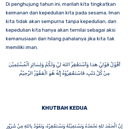
Di penghujung tahun ini, marilah kita tingkatkan
keimanan dan kepedulian kita pada sesama. Iman
kita tidak akan sempurna tanpa kepedulian, dan
kepedulian kita hanya akan ternilai sebagai aksi
kemanusiaan dan hilang pahalanya jika kita tak
memiliki iman.
أَقُوْلُ قَوْلِيْ هذا وَأَسْتَغْفِرُ اللهَ لِيْ وَلَكُمْ وَلِسَائِرِ الْمُسْلِمِيْنَ
مِنْ كُلِّ ذَنْبٍ، فَاسْتَغْفِرُوْهُ إِنَّهُ هُوَ الْغَفُوْرُ الرَّحِيْمُ
KHUTBAH KEDUA
إِنَّ الْحَمْدَ للهِ نَحْمَدُهُ وَنَسْتَعِيْنُهُ وَنَسْتَغْفِرُهُ، وَنَعُوْذُ بِاللهِ مِنْ شُرُوْرِ