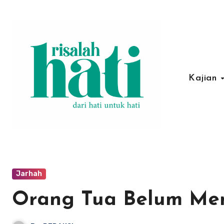
Lewati
ke
konten
Kajian
Jarhah
Orang Tua Belum Me