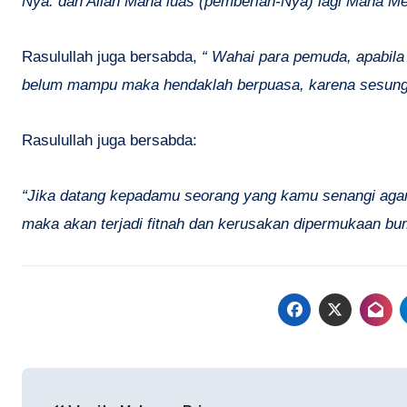
Nya. dan Allah Maha luas (pemberian-Nya) lagi Maha Me
Rasulullah juga bersabda,
“ Wahai para pemuda, apabila
belum mampu maka hendaklah berpuasa, karena sesungg
Rasulullah juga bersabda:
“Jika datang kepadamu seorang yang kamu senangi agam
maka akan terjadi fitnah dan kerusakan dipermukaan bumi
Navigasi