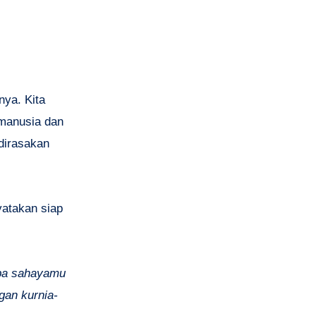
nya. Kita
 manusia dan
dirasakan
yatakan siap
mba sahayamu
an kurnia-