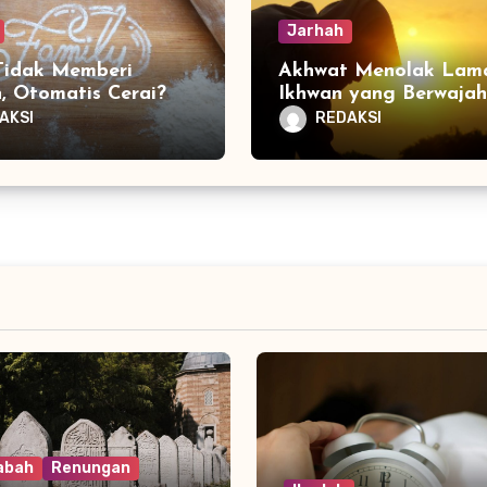
Jarhah
Tidak Memberi
Akhwat Menolak Lamaran
, Otomatis Cerai?
Ikhwan yang Berwajah
Buruk
AKSI
REDAKSI
abah
Renungan