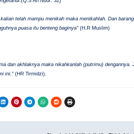
ngetahui.
(Q.S An Nuur: 32)
 kalian telah mampu menikah maka menikahlah. Dan barang
uhnya puasa itu benteng baginya”
(H.R Muslim)
a dan akhlaknya maka nikahkanlah (putrimu) dengannya. Ji
 ini.”
(HR Tirmidzi).