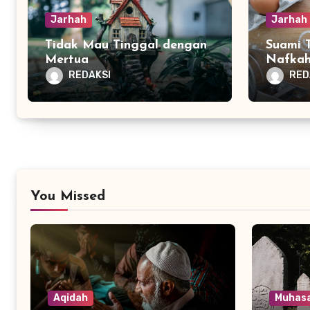
Jarhah
Jarhah
Tidak Mau Tinggal dengan
Suami 
Mertua
Nafkah
REDAKSI
RED
You Missed
Aqidah
Muhas