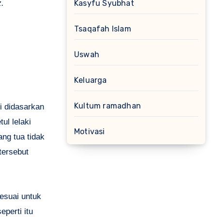
.
Kasyfu Syubhat
Tsaqafah Islam
Uswah
Keluarga
Kultum ramadhan
i didasarkan
ul lelaki
Motivasi
ng tua tidak
tersebut
sesuai untuk
perti itu